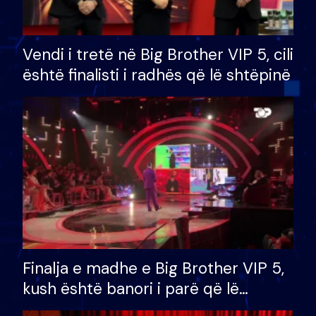
Vendi i tretë në Big Brother VIP 5, cili
është finalisti i radhës që lë shtëpinë
Finalja e madhe e Big Brother VIP 5,
kush është banori i parë që lë
shtëpinë dhe humb mundësinë për