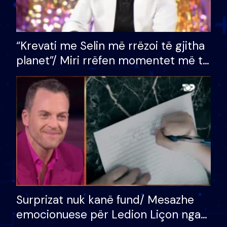
“Krevati me Selin më rrëzoi të gjitha
planet”/ Miri rrëfen momentet më të
bukura në shtëpinë e BB VIP: Do më
mungojë zilja e mëngjesit kur…
Surprizat nuk kanë fund/ Mesazhe
emocionuese për Ledion Liçon nga