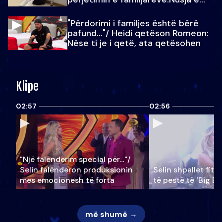
Julit…
"Përdorimi i familjes është bërë
pafund…"/ Heidi qetëson Romeon:
Nëse ti je i qetë, ata qetësohen
Klipe
02:57
02:56
"Një falenderim special për…"/
Selin falënderon produksionin
Selin shpallet fitu
mes emocionesh të forta
të pestë të ‘Big Br
më shumë →