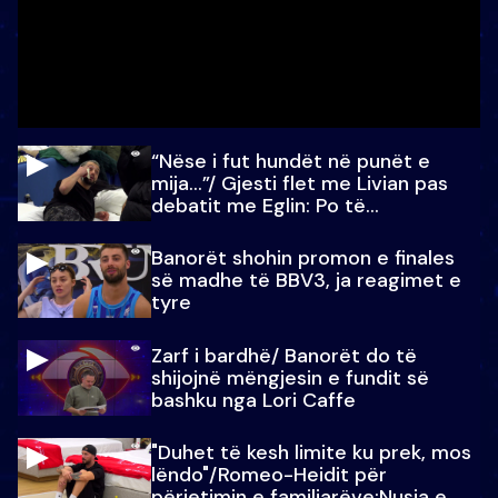
“Nëse i fut hundët në punët e
mija…”/ Gjesti flet me Livian pas
debatit me Eglin: Po të
paralajmëroj
Banorët shohin promon e finales
së madhe të BBV3, ja reagimet e
tyre
Zarf i bardhë/ Banorët do të
shijojnë mëngjesin e fundit së
bashku nga Lori Caffe
"Duhet të kesh limite ku prek, mos
lëndo"/Romeo-Heidit për
përjetimin e familjarëve:Nusja e