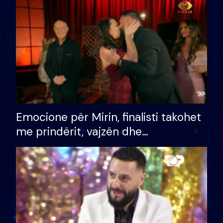
të fituar çmimin e madh
Emocione për Mirin, finalisti takohet
me prindërit, vajzën dhe
bashkëshorten: S’kemi ndonjë letër
divorci apo jo?