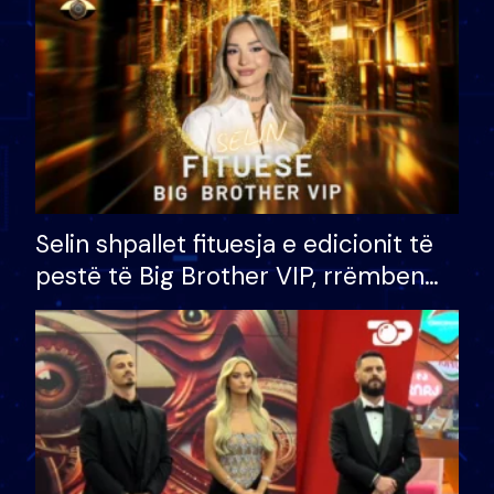
Selin shpallet fituesja e edicionit të
pestë të Big Brother VIP, rrëmben
çmimin e madh prej 100 mijë eurosh