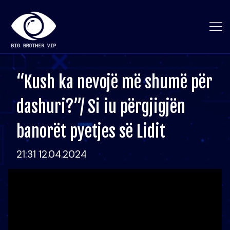
“Kush ka nevojë më shumë për
dashuri?”/ Si iu përgjigjën
banorët pyetjes së Lidit
21:31 12.04.2024