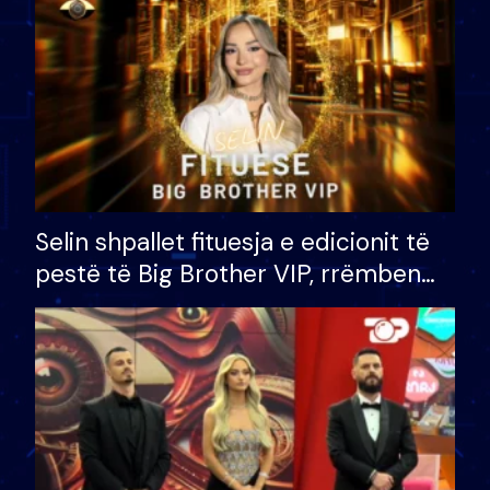
Selin shpallet fituesja e edicionit të
pestë të Big Brother VIP, rrëmben
çmimin e madh prej 100 mijë eurosh