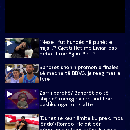
“Nëse i fut hundët në punët e
mija…”/ Gjesti flet me Livian pas
debatit me Eglin: Po të
paralajmëroj
Banorët shohin promon e finales
së madhe të BBV3, ja reagimet e
tyre
Zarf i bardhë/ Banorët do të
shijojnë mëngjesin e fundit së
bashku nga Lori Caffe
"Duhet të kesh limite ku prek, mos
lëndo"/Romeo-Heidit për
përjetimin e familjarëve:Nusja e