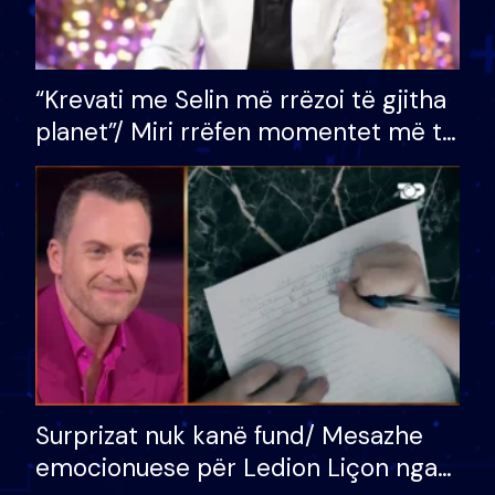
“Krevati me Selin më rrëzoi të gjitha
planet”/ Miri rrëfen momentet më të
bukura në shtëpinë e BB VIP: Do më
mungojë zilja e mëngjesit kur…
Surprizat nuk kanë fund/ Mesazhe
emocionuese për Ledion Liçon nga