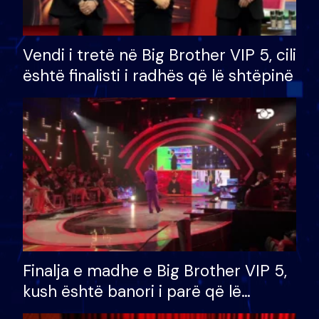
Vendi i tretë në Big Brother VIP 5, cili
është finalisti i radhës që lë shtëpinë
Finalja e madhe e Big Brother VIP 5,
kush është banori i parë që lë
shtëpinë dhe humb mundësinë për