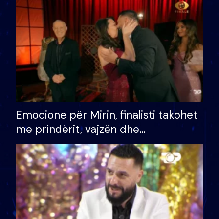
të fituar çmimin e madh
Emocione për Mirin, finalisti takohet
me prindërit, vajzën dhe
bashkëshorten: S’kemi ndonjë letër
divorci apo jo?