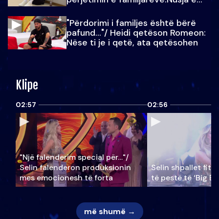
Julit…
"Përdorimi i familjes është bërë
pafund…"/ Heidi qetëson Romeon:
Nëse ti je i qetë, ata qetësohen
Klipe
02:57
02:56
"Një falenderim special për…"/
Selin falënderon produksionin
Selin shpallet fitu
mes emocionesh të forta
të pestë të ‘Big Br
më shumë →