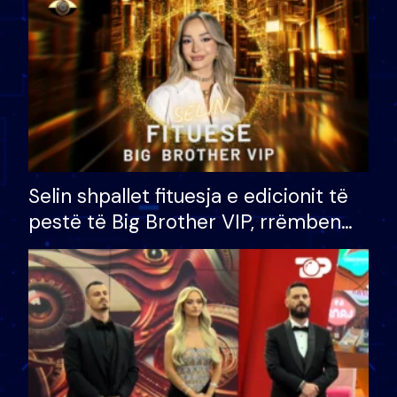
Selin shpallet fituesja e edicionit të
pestë të Big Brother VIP, rrëmben
çmimin e madh prej 100 mijë eurosh