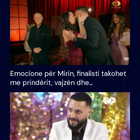
të fituar çmimin e madh
Emocione për Mirin, finalisti takohet
me prindërit, vajzën dhe
bashkëshorten: S’kemi ndonjë letër
divorci apo jo?