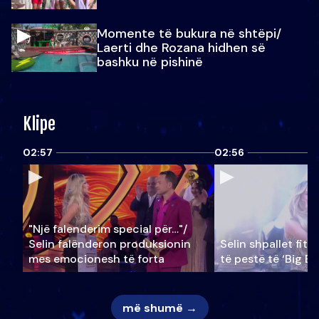
Momente të bukura në shtëpi/
Laerti dhe Rozana hidhen së
bashku në pishinë
Klipe
02:57
02:56
"Një falenderim special për…"/
Selin falënderon produksionin
Selin shpallet fitu
mes emocionesh të forta
të pestë të ‘Big Br
më shumë →