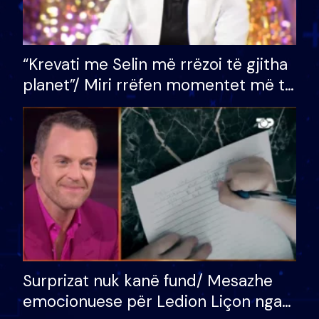
“Krevati me Selin më rrëzoi të gjitha
planet”/ Miri rrëfen momentet më të
bukura në shtëpinë e BB VIP: Do më
mungojë zilja e mëngjesit kur…
Surprizat nuk kanë fund/ Mesazhe
emocionuese për Ledion Liçon nga