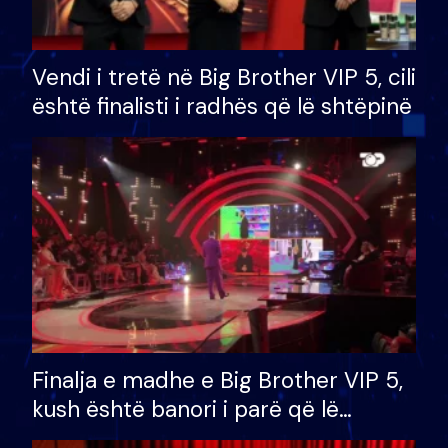
Vendi i tretë në Big Brother VIP 5, cili
është finalisti i radhës që lë shtëpinë
Finalja e madhe e Big Brother VIP 5,
kush është banori i parë që lë
shtëpinë dhe humb mundësinë për