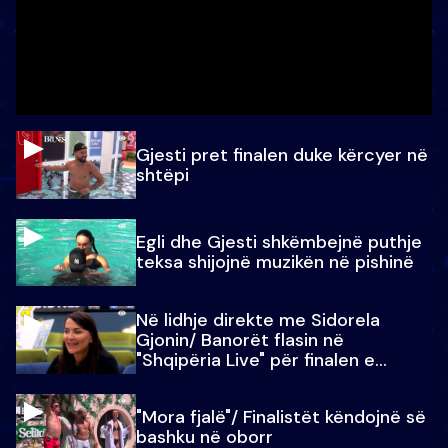
Gjesti pret finalen duke kërcyer në
shtëpi
Egli dhe Gjesti shkëmbejnë puthje
teksa shijojnë muzikën në pishinë
Në lidhje direkte me Sidorela
Gjonin/ Banorët flasin në
"Shqipëria Live" për finalen e
madhe
"Mora fjalë"/ Finalistët këndojnë së
bashku në oborr