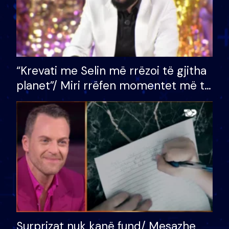
“Krevati me Selin më rrëzoi të gjitha
planet”/ Miri rrëfen momentet më të
bukura në shtëpinë e BB VIP: Do më
mungojë zilja e mëngjesit kur…
Surprizat nuk kanë fund/ Mesazhe