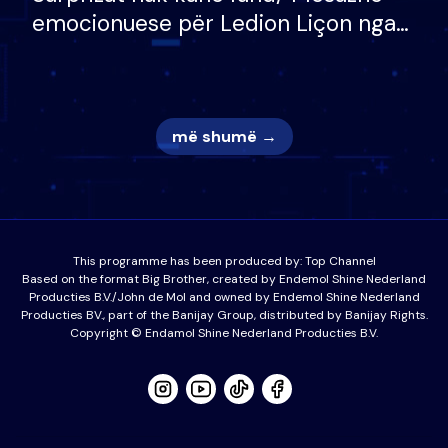
emocionuese për Ledion Liçon nga
nëna dhe fëmijët e tij, moderatori
nuk i mban dot lotët: Nuk meritoj…
më shumë →
This programme has been produced by:
Top Channel
Based on the format Big Brother, created by Endemol Shine Nederland
Producties B.V./John de Mol and owned by Endemol Shine Nederland
Producties BV., part of the Banijay Group, distributed by Banijay Rights.
Copyright © Endamol Shine Nederland Producties B.V.