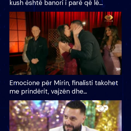
kush është banori i parë që lë
shtëpinë dhe humb mundësinë për
të fituar çmimin e madh
Emocione për Mirin, finalisti takohet
me prindërit, vajzën dhe
bashkëshorten: S’kemi ndonjë letër
divorci apo jo?