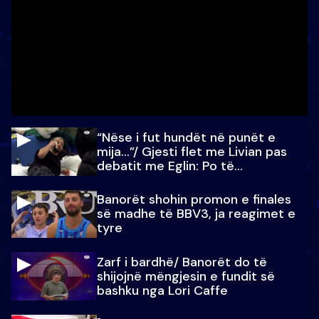
“Nëse i fut hundët në punët e
mija…”/ Gjesti flet me Livian pas
debatit me Eglin: Po të
paralajmëroj
Banorët shohin promon e finales
së madhe të BBV3, ja reagimet e
tyre
Zarf i bardhë/ Banorët do të
shijojnë mëngjesin e fundit së
bashku nga Lori Caffe