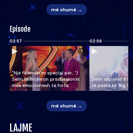
më shumë →
Episode
02:57
02:56
"Një falenderim special për…"/
Selin falënderon produksionin
Selin shpallet fitu
mes emocionesh të forta
të pestë të ‘Big Br
më shumë →
LAJME