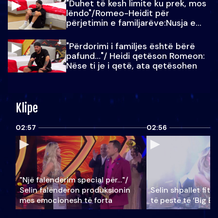
"Duhet të kesh limite ku prek, mos
lëndo"/Romeo-Heidit për
përjetimin e familjarëve:Nusja e
Julit…
"Përdorimi i familjes është bërë
pafund…"/ Heidi qetëson Romeon:
Nëse ti je i qetë, ata qetësohen
Klipe
02:57
02:56
"Një falenderim special për…"/
Selin falënderon produksionin
Selin shpallet fitu
mes emocionesh të forta
të pestë të ‘Big Br