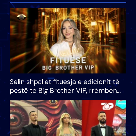
Selin shpallet fituesja e edicionit të
pestë të Big Brother VIP, rrëmben
çmimin e madh prej 100 mijë eurosh