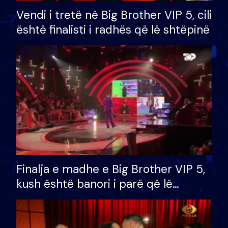
Vendi i tretë në Big Brother VIP 5, cili
është finalisti i radhës që lë shtëpinë
Finalja e madhe e Big Brother VIP 5,
kush është banori i parë që lë
shtëpinë dhe humb mundësinë për
të fituar çmimin e madh