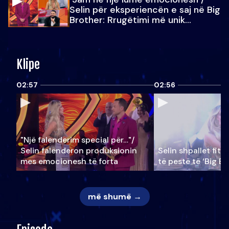
Selin për eksperiencën e saj në Big
Brother: Rrugëtimi më unik…
Klipe
02:57
02:56
"Një falenderim special për…"/
Selin falënderon produksionin
Selin shpallet fitu
mes emocionesh të forta
të pestë të ‘Big Br
më shumë →