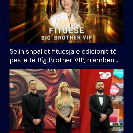
Selin shpallet fituesja e edicionit të
pestë të Big Brother VIP, rrëmben
çmimin e madh prej 100 mijë eurosh