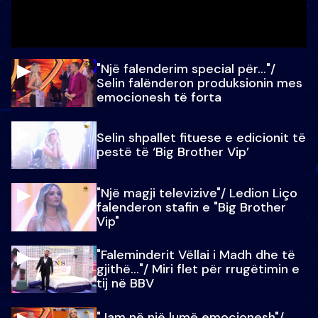
"Një falenderim special për…"/
Selin falënderon produksionin mes
emocionesh të forta
Selin shpallet fituese e edicionit të
pestë të ‘Big Brother Vip’
"Një magji televizive"/ Ledion Liço
falenderon stafin e "Big Brother
Vip"
"Faleminderit Vëllai i Madh dhe të
gjithë…"/ Miri flet për rrugëtimin e
tij në BBV
"Jam në një lumë emocionesh"/