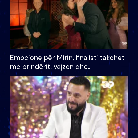
Emocione për Mirin, finalisti takohet
me prindërit, vajzën dhe
bashkëshorten: S’kemi ndonjë letër
divorci apo jo?