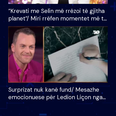
“Krevati me Selin më rrëzoi të gjitha
planet”/ Miri rrëfen momentet më të
bukura në shtëpinë e BB VIP: Do më
mungojë zilja e mëngjesit kur…
Surprizat nuk kanë fund/ Mesazhe
emocionuese për Ledion Liçon nga
nëna dhe fëmijët e tij, moderatori
nuk i mban dot lotët: Nuk meritoj…