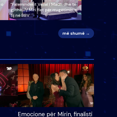
ço
"Faleminderit Vëllai i Madh dhe të
gjithë…"/ Miri flet për rrugëtimin e
tij në BBV
më shumë →
Emocione për Mirin, finalisti