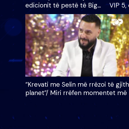
edicionit të pestë të Big
VIP 5, 
Brother VIP, rrëmben
radhës
çmimin e madh prej 100
mijë eurosh
“Krevati me Selin më rrëzoi të gjit
planet”/ Miri rrëfen momentet më 
bukura në shtëpinë e BB VIP: Do 
mungojë zilja e mëngjesit kur…