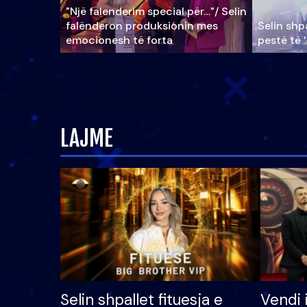
"Një falenderim special për…"/ Selin
falënderon produksionin mes
Selin shpa
emocionesh të forta
pestë të 
LAJME
Selin shpallet fituesja e
Vendi 