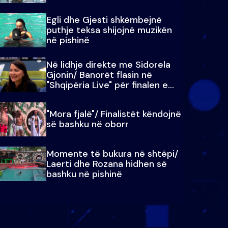
Egli dhe Gjesti shkëmbejnë
puthje teksa shijojnë muzikën
në pishinë
Në lidhje direkte me Sidorela
Gjonin/ Banorët flasin në
"Shqipëria Live" për finalen e
madhe
"Mora fjalë"/ Finalistët këndojnë
së bashku në oborr
Momente të bukura në shtëpi/
Laerti dhe Rozana hidhen së
bashku në pishinë