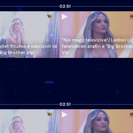
02:51
"Një magji televizive"/ Ledion Li
llet fituese e edicionit të
falenderon stafin e "Big Brother
‘Big Brother Vip’
Vip"
02:51