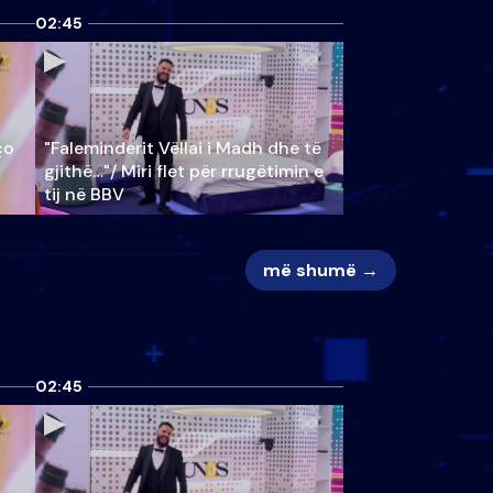
02:45
ço
"Faleminderit Vëllai i Madh dhe të
gjithë…"/ Miri flet për rrugëtimin e
tij në BBV
më shumë →
02:45