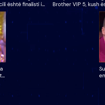
cili është finalisti i
Brother VIP 5, kush ë
 që lë shtëpinë
banori i parë që lë sh
dhe humb mundësinë
të fituar çmimin e m
ha
Su
të
em
më
në
nu