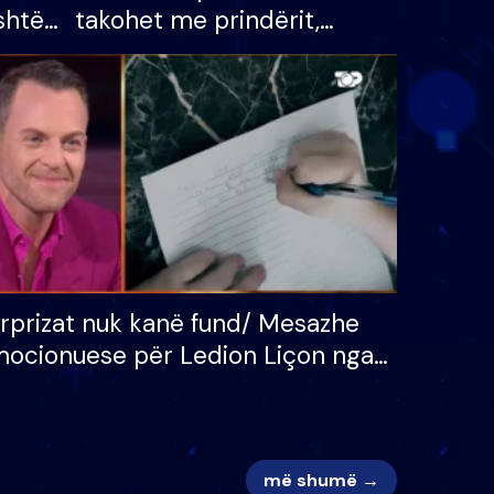
shtë
takohet me prindërit,
tëpinë
vajzën dhe bashkëshorten:
 për
S’kemi ndonjë letër divorci
adh
apo jo?
rprizat nuk kanë fund/ Mesazhe
ocionuese për Ledion Liçon nga
na dhe fëmijët e tij, moderatori
k i mban dot lotët: Nuk meritoj…
më shumë →