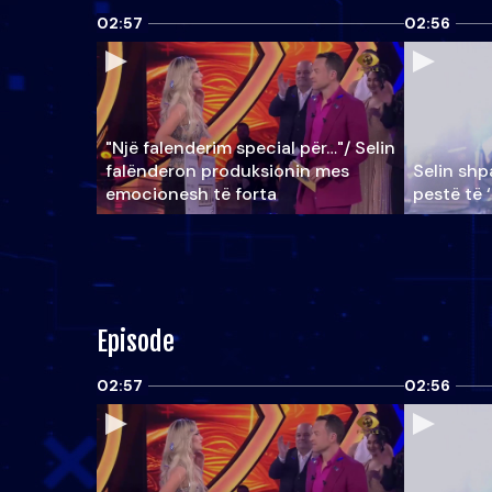
02:57
02:56
"Një falenderim special për…"/ Selin
falënderon produksionin mes
Selin shpa
emocionesh të forta
pestë të 
Episode
02:57
02:56