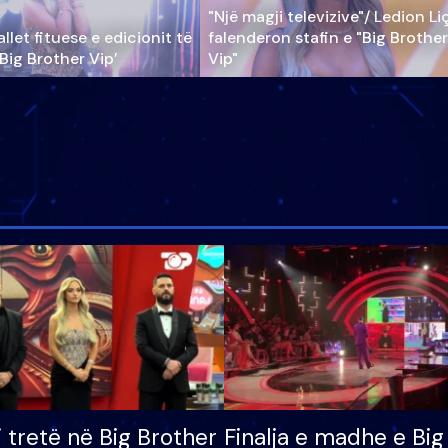
"Një magji televizive"/ Ledion Li
llet fituese e edicionit të
falenderon stafin e "Big Brother
‘Big Brother Vip’
Vip"
i tretë në Big Brother
Finalja e madhe e Big