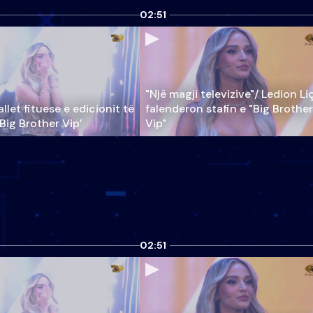
02:51
"Një magji televizive"/ Ledion Li
llet fituese e edicionit të
falenderon stafin e "Big Brother
‘Big Brother Vip’
Vip"
02:51