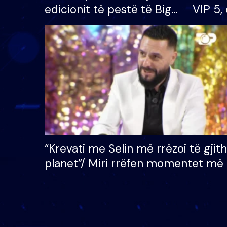
edicionit të pestë të Big
VIP 5, 
Brother VIP, rrëmben
radhës
çmimin e madh prej 100
mijë eurosh
“Krevati me Selin më rrëzoi të gjit
planet”/ Miri rrëfen momentet më 
bukura në shtëpinë e BB VIP: Do 
mungojë zilja e mëngjesit kur…