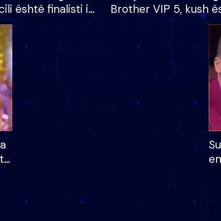
cili është finalisti i
Brother VIP 5, kush ë
 që lë shtëpinë
banori i parë që lë sh
dhe humb mundësinë
të fituar çmimin e m
ha
Su
të
em
më
në
nu