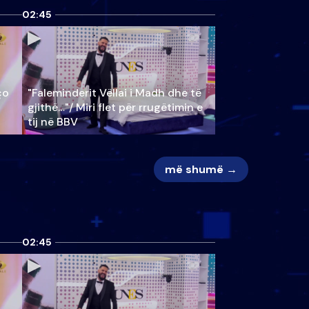
02:45
ço
"Faleminderit Vëllai i Madh dhe të
gjithë…"/ Miri flet për rrugëtimin e
tij në BBV
më shumë →
02:45