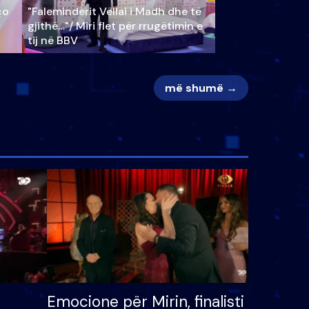
ço
"Faleminderit Vëllai i Madh dhe të
gjithë…"/ Miri flet për rrugëtimin e
tij në BBV
më shumë →
Emocione për Mirin, finalisti