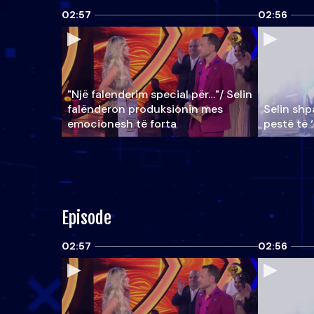
02:57
02:56
"Një falenderim special për…"/ Selin
falënderon produksionin mes
Selin shpa
emocionesh të forta
pestë të 
Episode
02:57
02:56