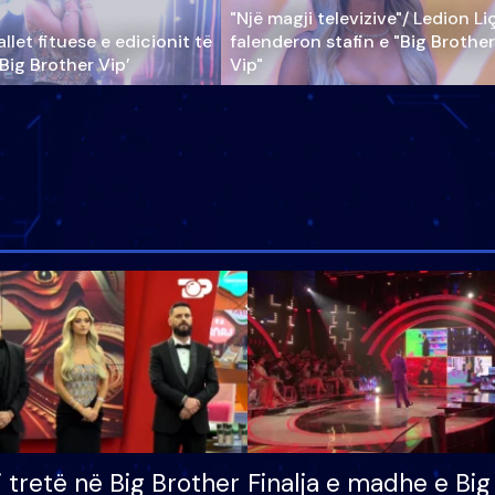
"Një magji televizive"/ Ledion Li
llet fituese e edicionit të
falenderon stafin e "Big Brother
‘Big Brother Vip’
Vip"
i tretë në Big Brother
Finalja e madhe e Big