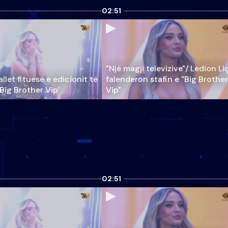
02:51
"Një magji televizive"/ Ledion Li
llet fituese e edicionit të
falenderon stafin e "Big Brother
‘Big Brother Vip’
Vip"
02:51