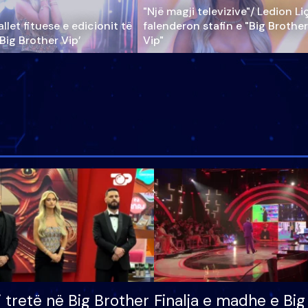
"Një magji televizive"/ Ledion Li
llet fituese e edicionit të
falenderon stafin e "Big Brother
‘Big Brother Vip’
Vip"
i tretë në Big Brother
Finalja e madhe e Big