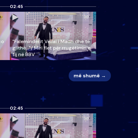
02:45
ço
"Faleminderit Vëllai i Madh dhe të
gjithë…"/ Miri flet për rrugëtimin e
tij në BBV
më shumë →
02:45