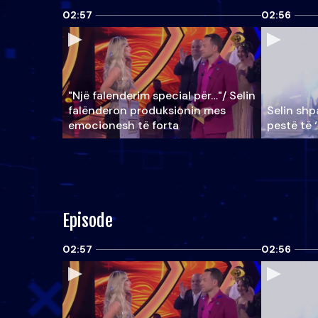
02:57
02:56
"Një falenderim special për…"/ Selin
falënderon produksionin mes
Selin shpa
emocionesh të forta
pestë të 
Episode
02:57
02:56