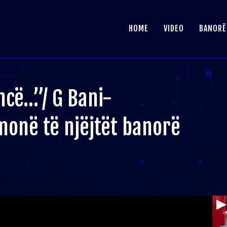
HOME
VIDEO
BANORË
cë…”/ G Bani-
monë të njëjtët banorë