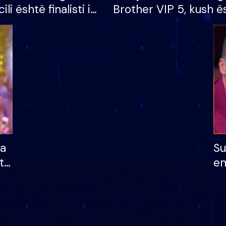
cili është finalisti i
Brother VIP 5, kush ë
 që lë shtëpinë
banori i parë që lë sh
dhe humb mundësinë
të fituar çmimin e m
ha
Su
të
em
më
në
nu