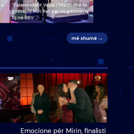
ço
"Faleminderit Vëllai i Madh dhe të
gjithë…"/ Miri flet për rrugëtimin e
tij në BBV
më shumë →
Emocione për Mirin, finalisti