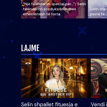
"Një falenderim special për…"/ Selin
falënderon produksionin mes
Selin shpa
emocionesh të forta
pestë të 
LAJME
Selin shpallet fituesja e
Vendi 