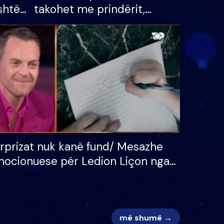
shtë
takohet me prindërit,
tëpinë
vajzën dhe bashkëshorten:
 për
S’kemi ndonjë letër divorci
adh
apo jo?
rprizat nuk kanë fund/ Mesazhe
ocionuese për Ledion Liçon nga
na dhe fëmijët e tij, moderatori
k i mban dot lotët: Nuk meritoj…
më shumë →