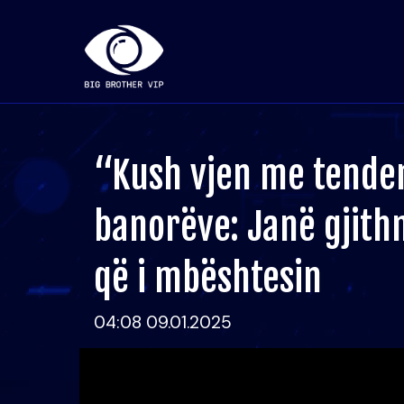
“Kush vjen me tenden
banorëve: Janë gjith
që i mbështesin
04:08 09.01.2025