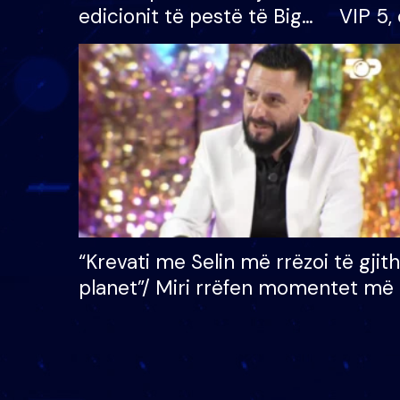
edicionit të pestë të Big
VIP 5, 
Brother VIP, rrëmben
radhës
çmimin e madh prej 100
mijë eurosh
“Krevati me Selin më rrëzoi të gjit
planet”/ Miri rrëfen momentet më 
bukura në shtëpinë e BB VIP: Do 
mungojë zilja e mëngjesit kur…