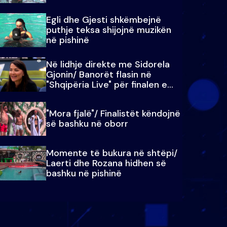
Egli dhe Gjesti shkëmbejnë
puthje teksa shijojnë muzikën
në pishinë
Në lidhje direkte me Sidorela
Gjonin/ Banorët flasin në
"Shqipëria Live" për finalen e
madhe
"Mora fjalë"/ Finalistët këndojnë
së bashku në oborr
Momente të bukura në shtëpi/
Laerti dhe Rozana hidhen së
bashku në pishinë