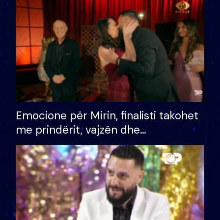
të fituar çmimin e madh
Emocione për Mirin, finalisti takohet
me prindërit, vajzën dhe
bashkëshorten: S’kemi ndonjë letër
divorci apo jo?