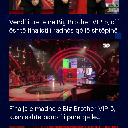
Vendi i tretë në Big Brother VIP 5, cili
është finalisti i radhës që lë shtëpinë
Finalja e madhe e Big Brother VIP 5,
kush është banori i parë që lë
shtëpinë dhe humb mundësinë për