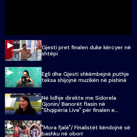
Gjesti pret finalen duke kërcyer në
shtëpi
Egli dhe Gjesti shkëmbejnë puthje
teksa shijojnë muzikën në pishinë
Në lidhje direkte me Sidorela
Gjonin/ Banorët flasin në
"Shqipëria Live" për finalen e
madhe
"Mora fjalë"/ Finalistët këndojnë së
bashku në oborr