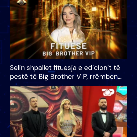
Selin shpallet fituesja e edicionit të
pestë të Big Brother VIP, rrëmben
çmimin e madh prej 100 mijë eurosh