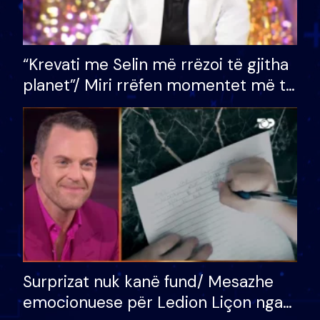
“Krevati me Selin më rrëzoi të gjitha
planet”/ Miri rrëfen momentet më të
bukura në shtëpinë e BB VIP: Do më
mungojë zilja e mëngjesit kur…
Surprizat nuk kanë fund/ Mesazhe
emocionuese për Ledion Liçon nga