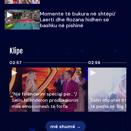
Momente të bukura në shtëpi/
Laerti dhe Rozana hidhen së
bashku në pishinë
Klipe
02:57
02:56
"Një falenderim special për…"/
Selin falënderon produksionin
Selin shpallet fitu
mes emocionesh të forta
të pestë të ‘Big Br
më shumë →