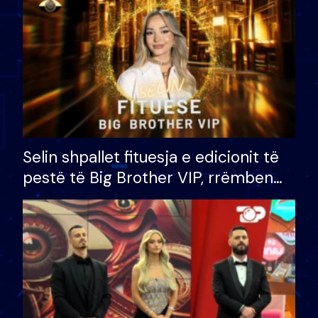
Selin shpallet fituesja e edicionit të
pestë të Big Brother VIP, rrëmben
çmimin e madh prej 100 mijë eurosh