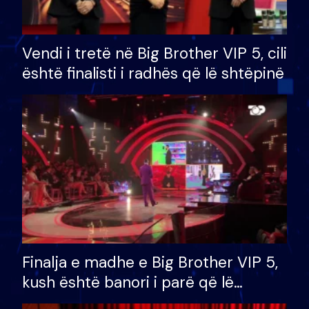
Vendi i tretë në Big Brother VIP 5, cili
është finalisti i radhës që lë shtëpinë
Finalja e madhe e Big Brother VIP 5,
kush është banori i parë që lë
shtëpinë dhe humb mundësinë për