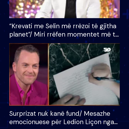
“Krevati me Selin më rrëzoi të gjitha
planet”/ Miri rrëfen momentet më të
bukura në shtëpinë e BB VIP: Do më
mungojë zilja e mëngjesit kur…
Surprizat nuk kanë fund/ Mesazhe
emocionuese për Ledion Liçon nga