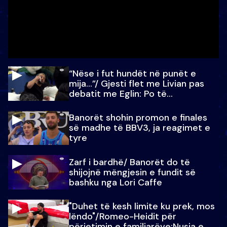
“Nëse i fut hundët në punët e
mija…”/ Gjesti flet me Livian pas
debatit me Eglin: Po të
paralajmëroj
Banorët shohin promon e finales
së madhe të BBV3, ja reagimet e
tyre
Zarf i bardhë/ Banorët do të
shijojnë mëngjesin e fundit së
bashku nga Lori Caffe
"Duhet të kesh limite ku prek, mos
lëndo"/Romeo-Heidit për
përjetimin e familjarëve:Nusja e