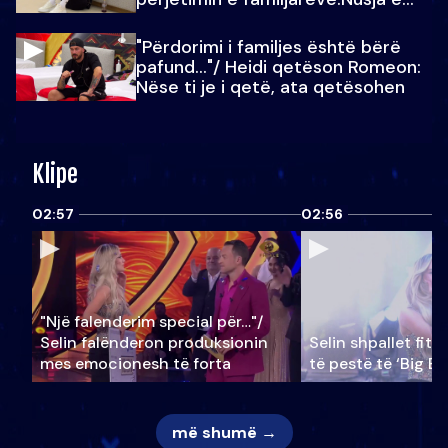
Julit…
"Përdorimi i familjes është bërë
pafund…"/ Heidi qetëson Romeon:
Nëse ti je i qetë, ata qetësohen
Klipe
02:57
02:56
"Një falenderim special për…"/
Selin falënderon produksionin
Selin shpallet fitu
mes emocionesh të forta
të pestë të ‘Big Br
më shumë →