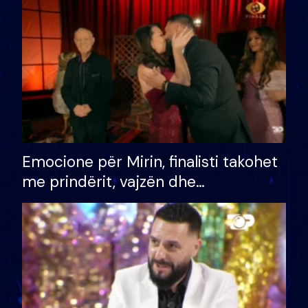
të fituar çmimin e madh
Emocione për Mirin, finalisti takohet
me prindërit, vajzën dhe
bashkëshorten: S’kemi ndonjë letër
divorci apo jo?