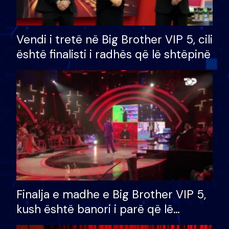
Vendi i tretë në Big Brother VIP 5, cili
është finalisti i radhës që lë shtëpinë
Finalja e madhe e Big Brother VIP 5,
kush është banori i parë që lë
shtëpinë dhe humb mundësinë për