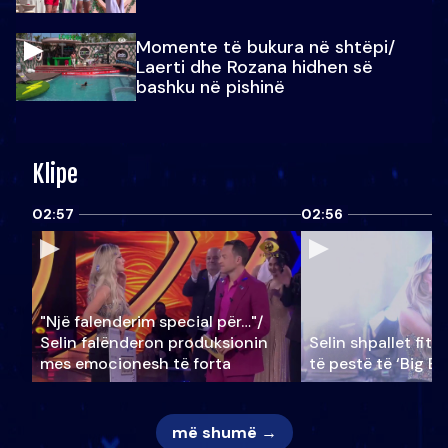
Momente të bukura në shtëpi/
Laerti dhe Rozana hidhen së
bashku në pishinë
Klipe
02:57
02:56
"Një falenderim special për…"/
Selin falënderon produksionin
Selin shpallet fitu
mes emocionesh të forta
të pestë të ‘Big Br
më shumë →