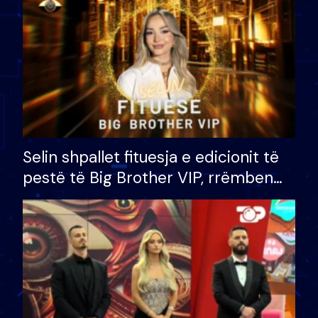
Selin shpallet fituesja e edicionit të
pestë të Big Brother VIP, rrëmben
çmimin e madh prej 100 mijë eurosh