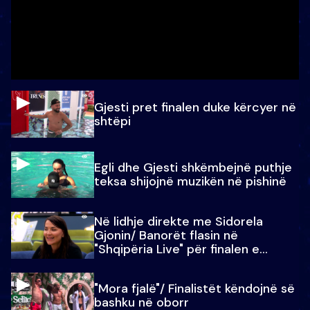
Gjesti pret finalen duke kërcyer në
shtëpi
Egli dhe Gjesti shkëmbejnë puthje
teksa shijojnë muzikën në pishinë
Në lidhje direkte me Sidorela
Gjonin/ Banorët flasin në
"Shqipëria Live" për finalen e
madhe
"Mora fjalë"/ Finalistët këndojnë së
bashku në oborr