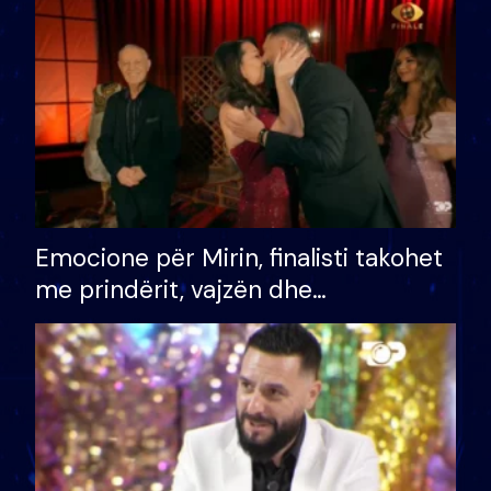
të fituar çmimin e madh
Emocione për Mirin, finalisti takohet
me prindërit, vajzën dhe
bashkëshorten: S’kemi ndonjë letër
divorci apo jo?