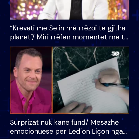
“Krevati me Selin më rrëzoi të gjitha
planet”/ Miri rrëfen momentet më të
bukura në shtëpinë e BB VIP: Do më
mungojë zilja e mëngjesit kur…
Surprizat nuk kanë fund/ Mesazhe
emocionuese për Ledion Liçon nga