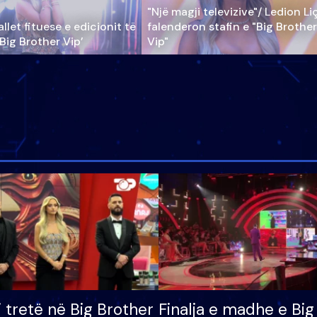
"Një magji televizive"/ Ledion Li
llet fituese e edicionit të
falenderon stafin e "Big Brother
‘Big Brother Vip’
Vip"
i tretë në Big Brother
Finalja e madhe e Big