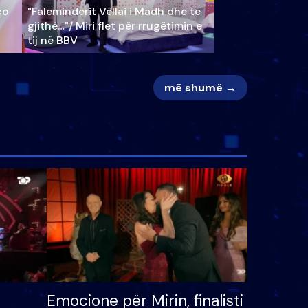
ço
"Faleminderit Vëllai i Madh dhe të
gjithë…"/ Miri flet për rrugëtimin e
tij në BBV
më shumë →
Emocione për Mirin, finalisti