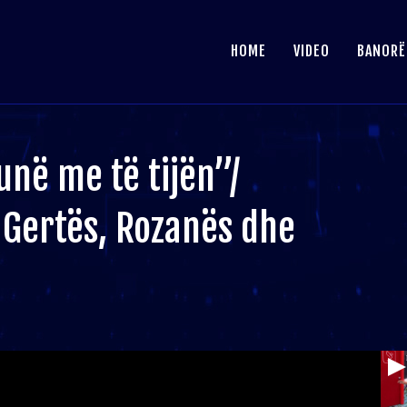
HOME
VIDEO
BANORË
unë me të tijën”/
 Gertës, Rozanës dhe