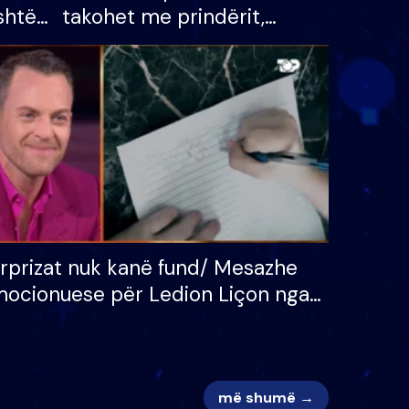
shtë
takohet me prindërit,
tëpinë
vajzën dhe bashkëshorten:
 për
S’kemi ndonjë letër divorci
adh
apo jo?
rprizat nuk kanë fund/ Mesazhe
ocionuese për Ledion Liçon nga
na dhe fëmijët e tij, moderatori
k i mban dot lotët: Nuk meritoj…
më shumë →