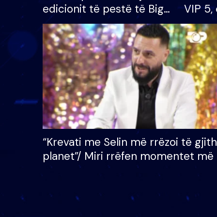
edicionit të pestë të Big
VIP 5, 
Brother VIP, rrëmben
radhës
çmimin e madh prej 100
mijë eurosh
“Krevati me Selin më rrëzoi të gjit
planet”/ Miri rrëfen momentet më 
bukura në shtëpinë e BB VIP: Do 
mungojë zilja e mëngjesit kur…