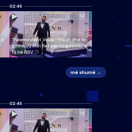
02:45
ço
"Faleminderit Vëllai i Madh dhe të
gjithë…"/ Miri flet për rrugëtimin e
tij në BBV
më shumë →
02:45