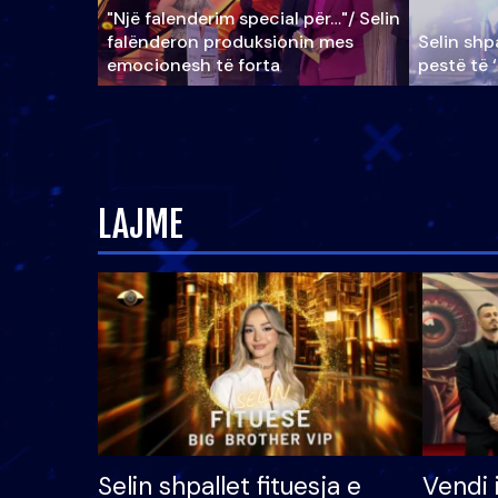
"Një falenderim special për…"/ Selin
falënderon produksionin mes
Selin shpa
emocionesh të forta
pestë të 
LAJME
Selin shpallet fituesja e
Vendi 