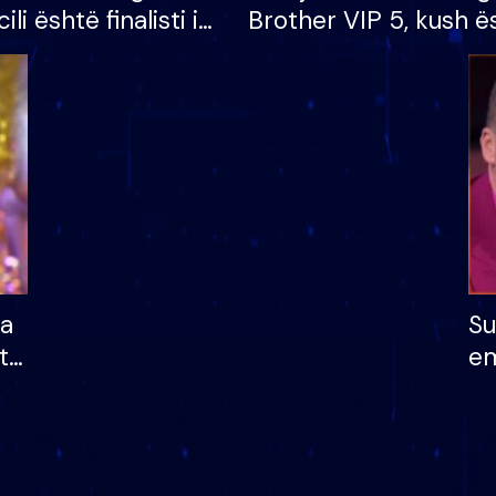
cili është finalisti i
Brother VIP 5, kush ë
 që lë shtëpinë
banori i parë që lë sh
dhe humb mundësinë
të fituar çmimin e m
ha
Su
të
em
më
në
nu