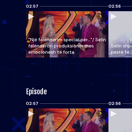
02:57
02:56
"Një falenderim special për…"/ Selin
falënderon produksionin mes
Selin shpa
emocionesh të forta
pestë të 
Episode
02:57
02:56