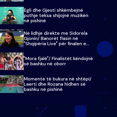
Egli dhe Gjesti shkëmbejnë
puthje teksa shijojnë muzikën
në pishinë
Në lidhje direkte me Sidorela
Gjonin/ Banorët flasin në
"Shqipëria Live" për finalen e
madhe
"Mora fjalë"/ Finalistët këndojnë
së bashku në oborr
Momente të bukura në shtëpi/
Laerti dhe Rozana hidhen së
bashku në pishinë