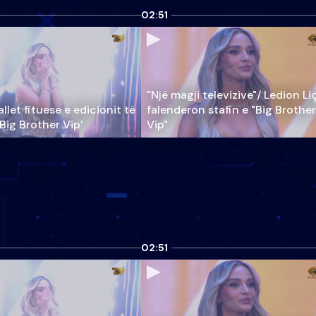
02:51
"Një magji televizive"/ Ledion Li
llet fituese e edicionit të
falenderon stafin e "Big Brother
‘Big Brother Vip’
Vip"
02:51