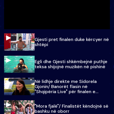
Gjesti pret finalen duke kërcyer në
shtëpi
Egli dhe Gjesti shkëmbejnë puthje
teksa shijojnë muzikën në pishinë
Në lidhje direkte me Sidorela
Gjonin/ Banorët flasin në
"Shqipëria Live" për finalen e
madhe
"Mora fjalë"/ Finalistët këndojnë së
bashku në oborr