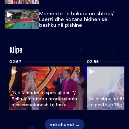
Momente të bukura në shtëpi/
Laerti dhe Rozana hidhen së
bashku në pishinë
Klipe
02:57
02:56
"Një falenderim special për…"/
Selin falënderon produksionin
Selin shpallet fitu
mes emocionesh të forta
të pestë të ‘Big Br
më shumë →