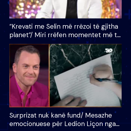
“Krevati me Selin më rrëzoi të gjitha
planet”/ Miri rrëfen momentet më të
bukura në shtëpinë e BB VIP: Do më
mungojë zilja e mëngjesit kur…
Surprizat nuk kanë fund/ Mesazhe
emocionuese për Ledion Liçon nga