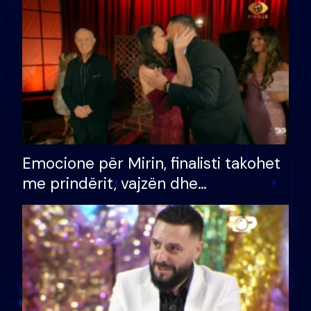
të fituar çmimin e madh
Emocione për Mirin, finalisti takohet
me prindërit, vajzën dhe
bashkëshorten: S’kemi ndonjë letër
divorci apo jo?