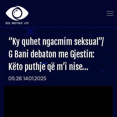
“Ky quhet ngacmim seksual”/
G Bani debaton me Gjestin:
Këto puthje që m’i nise…
05:26 14.01.2025