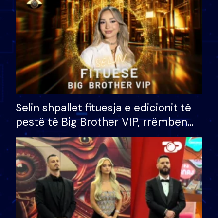
Selin shpallet fituesja e edicionit të
pestë të Big Brother VIP, rrëmben
çmimin e madh prej 100 mijë eurosh