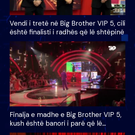
Vendi i tretë në Big Brother VIP 5, cili
është finalisti i radhës që lë shtëpinë
Finalja e madhe e Big Brother VIP 5,
kush është banori i parë që lë
shtëpinë dhe humb mundësinë për