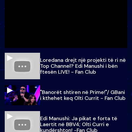
Loredana drejt një projekti të ri në
Top Channel? Edi Manushi i bën
ftesën LIVE! - Fan Club
"Banorët shtiren në Prime!"/ GBani
i kthehet keq Olti Currit - Fan Club
Edi Manushi: Ja pikat e forta të
Laertit në BBV4; Olti Curri e
kundërshton! -Fan Club