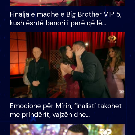
Finalja e madhe e Big Brother VIP 5,
kush është banori i parë që lë
shtëpinë dhe humb mundësinë për
të fituar çmimin e madh
Emocione për Mirin, finalisti takohet
me prindërit, vajzën dhe
bashkëshorten: S’kemi ndonjë letër
divorci apo jo?