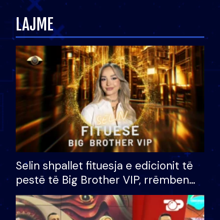
LAJME
Selin shpallet fituesja e edicionit të
pestë të Big Brother VIP, rrëmben
çmimin e madh prej 100 mijë eurosh