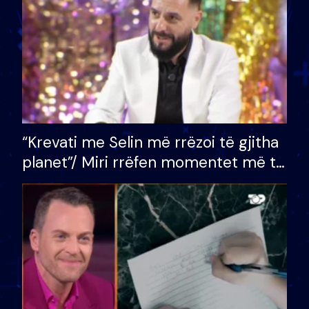
“Krevati me Selin më rrëzoi të gjitha
planet”/ Miri rrëfen momentet më të
bukura në shtëpinë e BB VIP: Do më
mungojë zilja e mëngjesit kur…