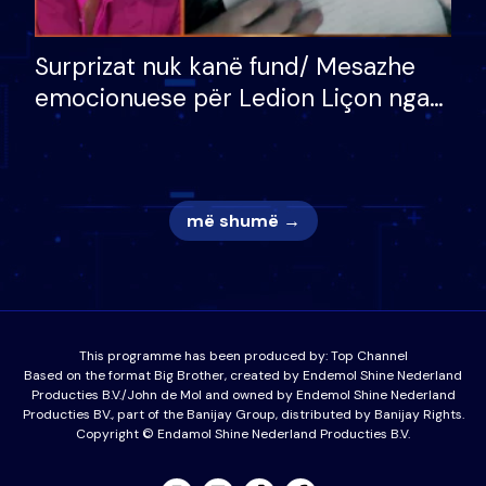
Surprizat nuk kanë fund/ Mesazhe
emocionuese për Ledion Liçon nga
nëna dhe fëmijët e tij, moderatori
nuk i mban dot lotët: Nuk meritoj…
më shumë →
This programme has been produced by:
Top Channel
Based on the format Big Brother, created by Endemol Shine Nederland
Producties B.V./John de Mol and owned by Endemol Shine Nederland
Producties BV., part of the Banijay Group, distributed by Banijay Rights.
Copyright © Endamol Shine Nederland Producties B.V.