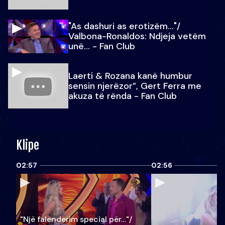
"As dashuri as erotizëm..."/
Valbona-Ronaldos: Ndjeja vetëm
unë... - Fan Club
Laerti & Rozana kanë humbur
sensin njerëzor”, Gert Ferra me
akuza të rënda - Fan Club
Klipe
02:57
02:56
"Një falenderim special për…"/