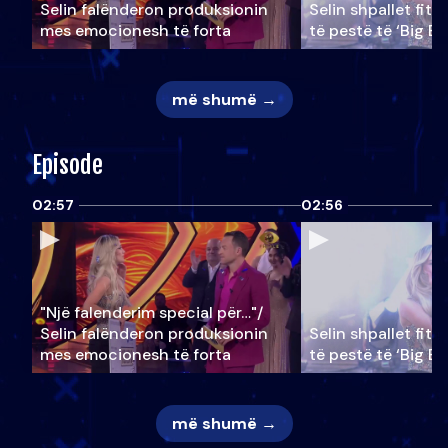
Selin falënderon produksionin
Selin shpallet fitu
mes emocionesh të forta
të pestë të ‘Big Br
më shumë →
Episode
02:57
02:56
"Një falenderim special për…"/
Selin falënderon produksionin
Selin shpallet fitu
mes emocionesh të forta
të pestë të ‘Big Br
më shumë →