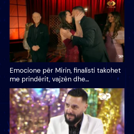
të fituar çmimin e madh
Emocione për Mirin, finalisti takohet
me prindërit, vajzën dhe
bashkëshorten: S’kemi ndonjë letër
divorci apo jo?