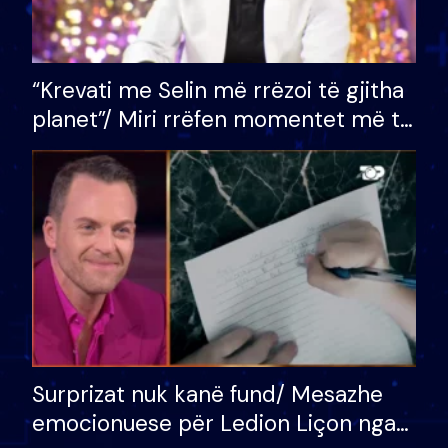
“Krevati me Selin më rrëzoi të gjitha
planet”/ Miri rrëfen momentet më të
bukura në shtëpinë e BB VIP: Do më
mungojë zilja e mëngjesit kur…
Surprizat nuk kanë fund/ Mesazhe
emocionuese për Ledion Liçon nga