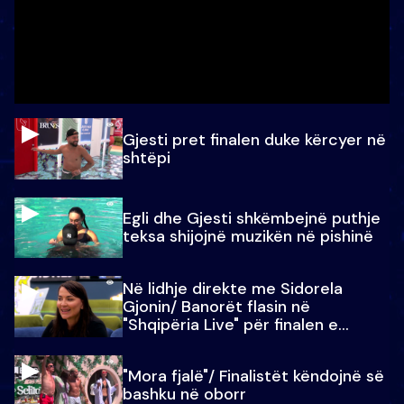
Gjesti pret finalen duke kërcyer në
shtëpi
Egli dhe Gjesti shkëmbejnë puthje
teksa shijojnë muzikën në pishinë
Në lidhje direkte me Sidorela
Gjonin/ Banorët flasin në
"Shqipëria Live" për finalen e
madhe
"Mora fjalë"/ Finalistët këndojnë së
bashku në oborr