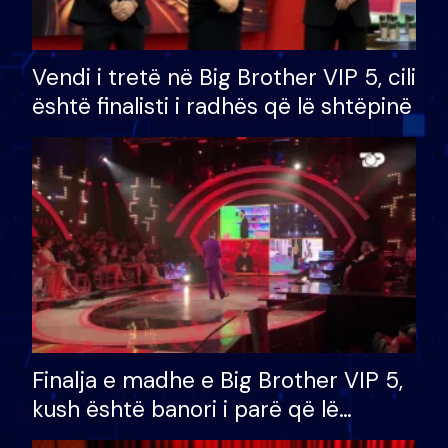
Vendi i tretë në Big Brother VIP 5, cili
është finalisti i radhës që lë shtëpinë
Finalja e madhe e Big Brother VIP 5,
kush është banori i parë që lë
shtëpinë dhe humb mundësinë për