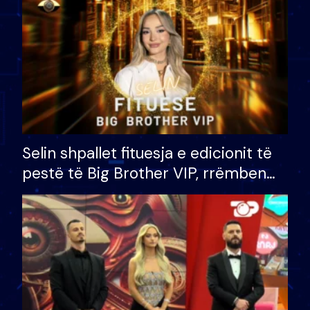
Selin shpallet fituesja e edicionit të
pestë të Big Brother VIP, rrëmben
çmimin e madh prej 100 mijë eurosh