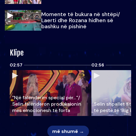
Momente të bukura në shtëpi/
Laerti dhe Rozana hidhen së
bashku në pishinë
Klipe
02:57
02:56
"Një falenderim special për…"/
Selin falënderon produksionin
Selin shpallet fitu
mes emocionesh të forta
të pestë të ‘Big Br
më shumë →