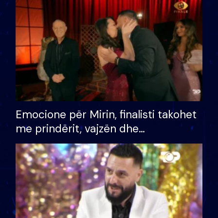
të fituar çmimin e madh
Emocione për Mirin, finalisti takohet
me prindërit, vajzën dhe
bashkëshorten: S’kemi ndonjë letër
divorci apo jo?