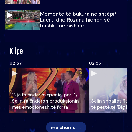
Momente të bukura në shtëpi/
Laerti dhe Rozana hidhen së
bashku në pishinë
Klipe
02:57
02:56
"Një falenderim special për…"/
Selin falënderon produksionin
Selin shpallet fitu
mes emocionesh të forta
të pestë të ‘Big Br
më shumë →