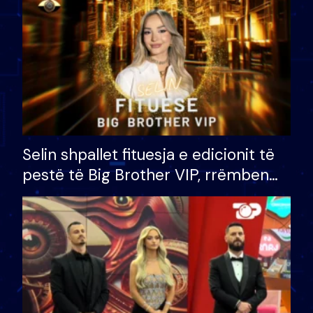
Selin shpallet fituesja e edicionit të
pestë të Big Brother VIP, rrëmben
çmimin e madh prej 100 mijë eurosh