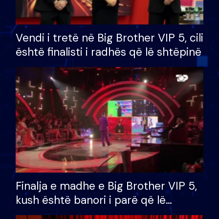
Vendi i tretë në Big Brother VIP 5, cili
është finalisti i radhës që lë shtëpinë
Finalja e madhe e Big Brother VIP 5,
kush është banori i parë që lë
shtëpinë dhe humb mundësinë për