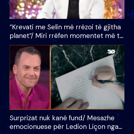
“Krevati me Selin më rrëzoi të gjitha
planet”/ Miri rrëfen momentet më të
bukura në shtëpinë e BB VIP: Do më
mungojë zilja e mëngjesit kur…
Surprizat nuk kanë fund/ Mesazhe
emocionuese për Ledion Liçon nga