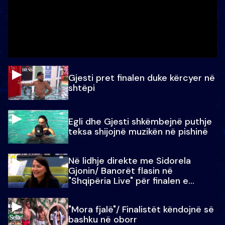
Gjesti pret finalen duke kërcyer në
shtëpi
Egli dhe Gjesti shkëmbejnë puthje
teksa shijojnë muzikën në pishinë
Në lidhje direkte me Sidorela
Gjonin/ Banorët flasin në
"Shqipëria Live" për finalen e
madhe
"Mora fjalë"/ Finalistët këndojnë së
bashku në oborr