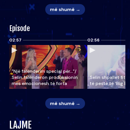
më shumë →
Episode
02:57
02:56
"Një falenderim special për…"/
Selin falënderon produksionin
Selin shpallet fitu
mes emocionesh të forta
të pestë të ‘Big Br
më shumë →
LAJME