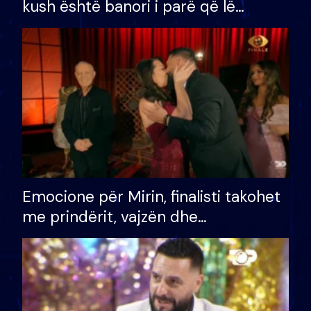
kush është banori i parë që lë
shtëpinë dhe humb mundësinë për
të fituar çmimin e madh
Emocione për Mirin, finalisti takohet
me prindërit, vajzën dhe
bashkëshorten: S’kemi ndonjë letër
divorci apo jo?