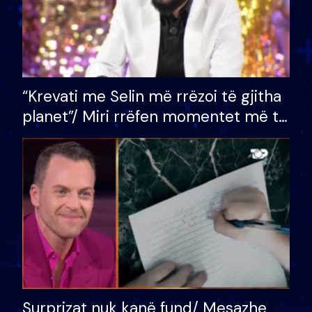
“Krevati me Selin më rrëzoi të gjitha
planet”/ Miri rrëfen momentet më të
bukura në shtëpinë e BB VIP: Do më
mungojë zilja e mëngjesit kur…
Surprizat nuk kanë fund/ Mesazhe