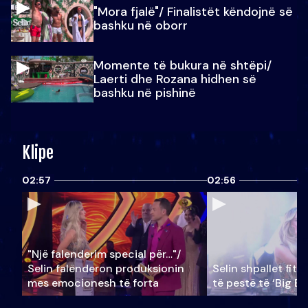
"Mora fjalë"/ Finalistët këndojnë së
bashku në oborr
Momente të bukura në shtëpi/
Laerti dhe Rozana hidhen së
bashku në pishinë
Klipe
02:57
02:56
"Një falenderim special për…"/
Selin falënderon produksionin
Selin shpallet fitu
mes emocionesh të forta
të pestë të ‘Big Br