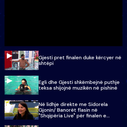
Gjesti pret finalen duke kërcyer në
shtëpi
Egli dhe Gjesti shkëmbejnë puthje
teksa shijojnë muzikën në pishinë
Në lidhje direkte me Sidorela
Gjonin/ Banorët flasin në
"Shqipëria Live" për finalen e
madhe