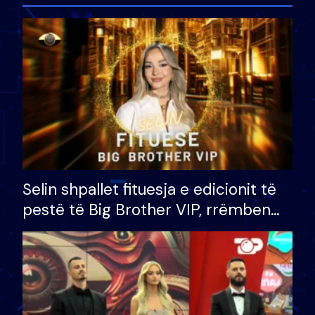
Selin shpallet fituesja e edicionit të
pestë të Big Brother VIP, rrëmben
çmimin e madh prej 100 mijë eurosh