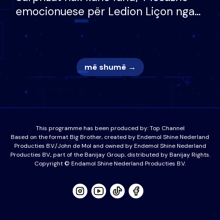
emocionuese për Ledion Liçon nga
nëna dhe fëmijët e tij, moderatori
nuk i mban dot lotët: Nuk meritoj…
më shumë →
This programme has been produced by:
Top Channel
Based on the format Big Brother, created by Endemol Shine Nederland
Producties B.V./John de Mol and owned by Endemol Shine Nederland
Producties BV., part of the Banijay Group, distributed by Banijay Rights.
Copyright © Endamol Shine Nederland Producties B.V.