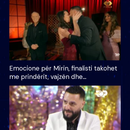
të fituar çmimin e madh
Emocione për Mirin, finalisti takohet
me prindërit, vajzën dhe
bashkëshorten: S’kemi ndonjë letër
divorci apo jo?