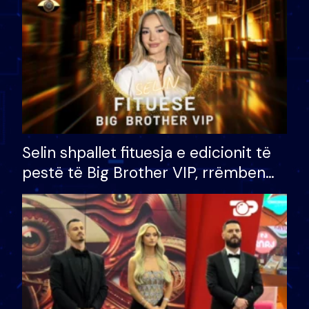
Selin shpallet fituesja e edicionit të
pestë të Big Brother VIP, rrëmben
çmimin e madh prej 100 mijë eurosh