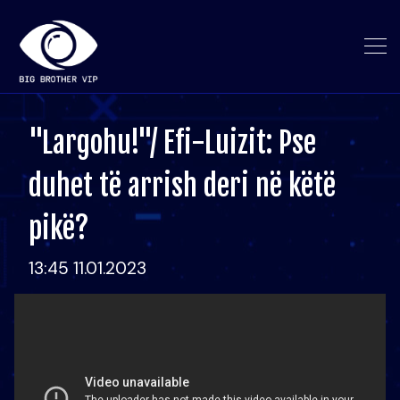
"Largohu!"/ Efi-Luizit: Pse
duhet të arrish deri në këtë
pikë?
13:45 11.01.2023