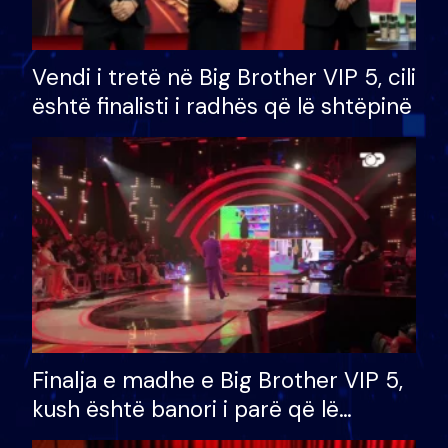
Vendi i tretë në Big Brother VIP 5, cili
është finalisti i radhës që lë shtëpinë
Finalja e madhe e Big Brother VIP 5,
kush është banori i parë që lë
shtëpinë dhe humb mundësinë për