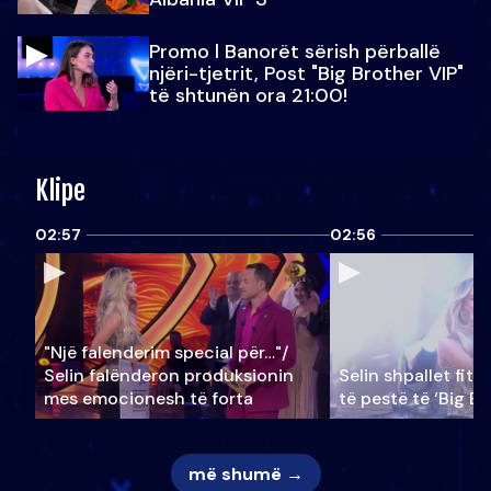
Promo l Banorët sërish përballë
njëri-tjetrit, Post "Big Brother VIP"
të shtunën ora 21:00!
Klipe
02:57
02:56
"Një falenderim special për…"/
Selin falënderon produksionin
Selin shpallet fitu
mes emocionesh të forta
të pestë të ‘Big Br
më shumë →