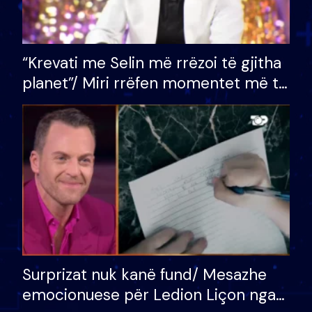
“Krevati me Selin më rrëzoi të gjitha
planet”/ Miri rrëfen momentet më të
bukura në shtëpinë e BB VIP: Do më
mungojë zilja e mëngjesit kur…
Surprizat nuk kanë fund/ Mesazhe
emocionuese për Ledion Liçon nga