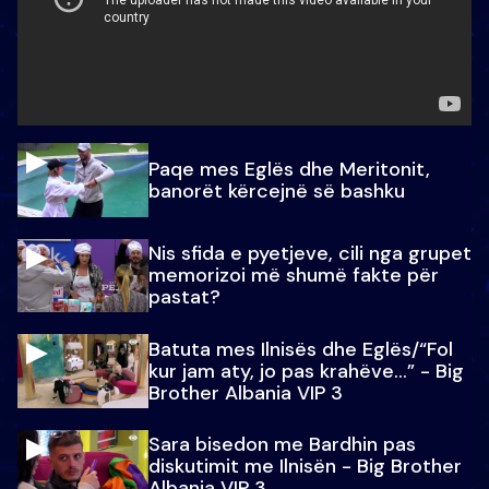
Paqe mes Eglës dhe Meritonit,
banorët kërcejnë së bashku
Nis sfida e pyetjeve, cili nga grupet
memorizoi më shumë fakte për
pastat?
Batuta mes Ilnisës dhe Eglës/“Fol
kur jam aty, jo pas krahëve…” - Big
Brother Albania VIP 3
Sara bisedon me Bardhin pas
diskutimit me Ilnisën - Big Brother
Albania VIP 3