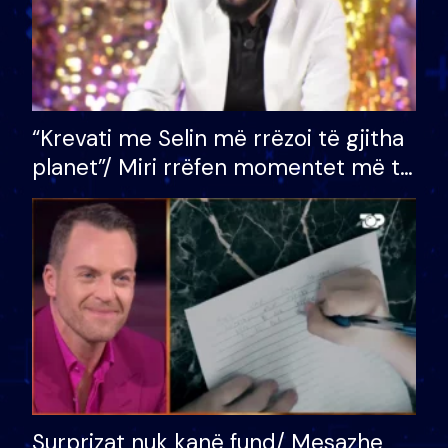
“Krevati me Selin më rrëzoi të gjitha
planet”/ Miri rrëfen momentet më të
bukura në shtëpinë e BB VIP: Do më
mungojë zilja e mëngjesit kur…
Surprizat nuk kanë fund/ Mesazhe