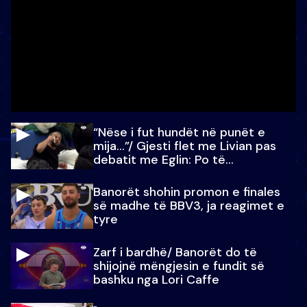
“Nëse i fut hundët në punët e
mija…”/ Gjesti flet me Livian pas
debatit me Eglin: Po të
paralajmëroj
Banorët shohin promon e finales
së madhe të BBV3, ja reagimet e
tyre
Zarf i bardhë/ Banorët do të
shijojnë mëngjesin e fundit së
bashku nga Lori Caffe