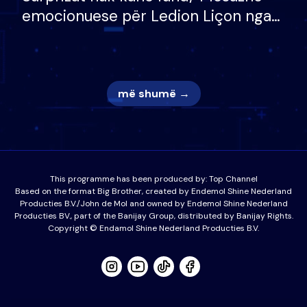
emocionuese për Ledion Liçon nga
nëna dhe fëmijët e tij, moderatori
nuk i mban dot lotët: Nuk meritoj…
më shumë →
This programme has been produced by:
Top Channel
Based on the format Big Brother, created by Endemol Shine Nederland
Producties B.V./John de Mol and owned by Endemol Shine Nederland
Producties BV., part of the Banijay Group, distributed by Banijay Rights.
Copyright © Endamol Shine Nederland Producties B.V.