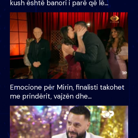
kush është banori i parë që lë
shtëpinë dhe humb mundësinë për
të fituar çmimin e madh
Emocione për Mirin, finalisti takohet
me prindërit, vajzën dhe
bashkëshorten: S’kemi ndonjë letër
divorci apo jo?