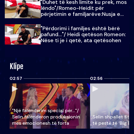
"Duhet të kesh limite ku prek, mos
lëndo"/Romeo-Heidit për
përjetimin e familjarëve:Nusja e
Julit…
"Përdorimi i familjes është bërë
pafund…"/ Heidi qetëson Romeon:
Nëse ti je i qetë, ata qetësohen
Klipe
02:57
02:56
"Një falenderim special për…"/
Selin falënderon produksionin
Selin shpallet fitu
mes emocionesh të forta
të pestë të ‘Big Br