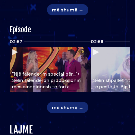
më shumë →
Episode
02:57
02:56
"Një falenderim special për…"/
Selin falënderon produksionin
Selin shpallet fitu
mes emocionesh të forta
të pestë të ‘Big Br
më shumë →
LAJME