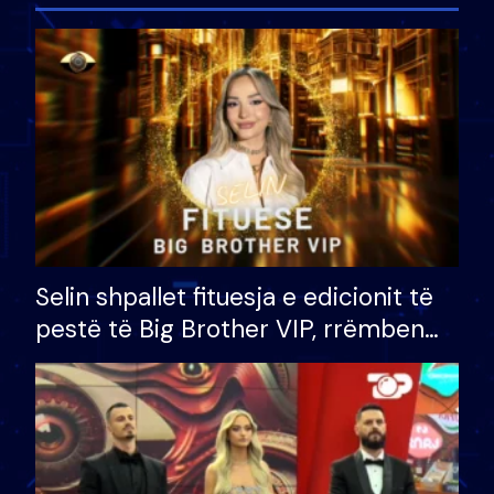
Selin shpallet fituesja e edicionit të
pestë të Big Brother VIP, rrëmben
çmimin e madh prej 100 mijë eurosh