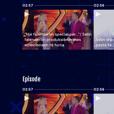
02:57
02:56
"Një falenderim special për…"/ Selin
falënderon produksionin mes
Selin shpa
emocionesh të forta
pestë të 
Episode
02:57
02:56