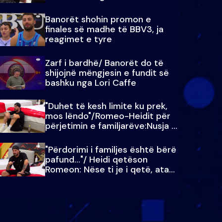
paralajmëroj
Banorët shohin promon e
finales së madhe të BBV3, ja
reagimet e tyre
Zarf i bardhë/ Banorët do të
shijojnë mëngjesin e fundit së
bashku nga Lori Caffe
"Duhet të kesh limite ku prek,
mos lëndo"/Romeo-Heidit për
përjetimin e familjarëve:Nusja e
Julit…
"Përdorimi i familjes është bërë
pafund…"/ Heidi qetëson
Romeon: Nëse ti je i qetë, ata
qetësohen