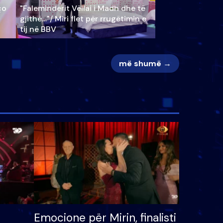
ço
"Faleminderit Vëllai i Madh dhe të
gjithë…"/ Miri flet për rrugëtimin e
tij në BBV
më shumë →
Emocione për Mirin, finalisti