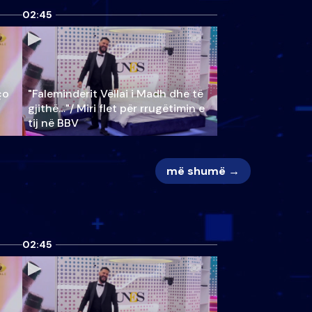
02:45
ço
"Faleminderit Vëllai i Madh dhe të
gjithë…"/ Miri flet për rrugëtimin e
tij në BBV
më shumë →
02:45