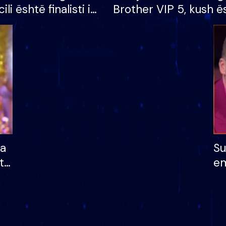
cili është finalisti i
Brother VIP 5, kush ë
 që lë shtëpinë
banori i parë që lë sh
dhe humb mundësinë
të fituar çmimin e m
ha
Su
të
em
më
në
nu