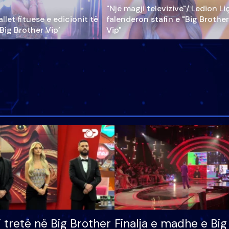
"Një magji televizive"/ Ledion Li
llet fituese e edicionit të
falenderon stafin e "Big Brother
‘Big Brother Vip’
Vip"
i tretë në Big Brother
Finalja e madhe e Big