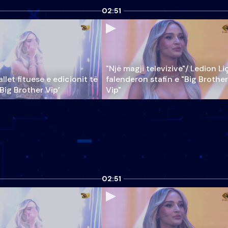
02:51
"Një magji televizive"/ Ledion Li
llet fituese e edicionit të
falenderon stafin e "Big Brother
‘Big Brother Vip’
Vip"
02:51