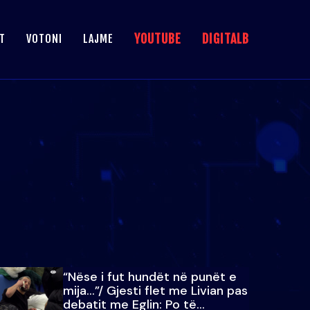
YOUTUBE
DIGITALB
T
VOTONI
LAJME
“Nëse i fut hundët në punët e
mija…”/ Gjesti flet me Livian pas
debatit me Eglin: Po të