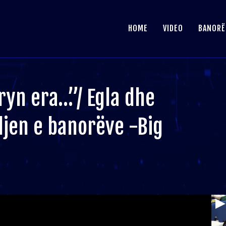
HOME
VIDEO
BANORË
ryn era…”/ Egla dhe
ljen e banorëve -Big