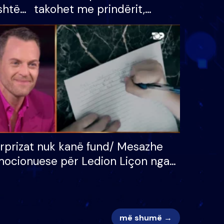
shtë
takohet me prindërit,
tëpinë
vajzën dhe bashkëshorten:
 për
S’kemi ndonjë letër divorci
adh
apo jo?
rprizat nuk kanë fund/ Mesazhe
ocionuese për Ledion Liçon nga
na dhe fëmijët e tij, moderatori
k i mban dot lotët: Nuk meritoj…
më shumë →