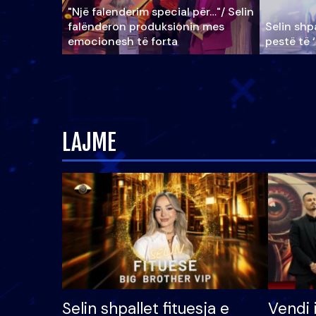
"Një falenderim special për…"/ Selin
falënderon produksionin mes
Selin shpa
emocionesh të forta
pestë të 
LAJME
Selin shpallet fituesja e
Vendi 