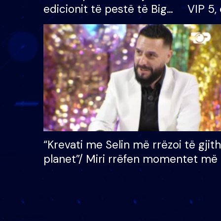
edicionit të pestë të Big
VIP 5, 
Brother VIP, rrëmben
radhës
çmimin e madh prej 100
mijë eurosh
“Krevati me Selin më rrëzoi të gjit
planet”/ Miri rrëfen momentet më 
bukura në shtëpinë e BB VIP: Do 
mungojë zilja e mëngjesit kur…