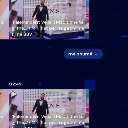
ço
"Faleminderit Vëllai i Madh dhe të
gjithë…"/ Miri flet për rrugëtimin e
tij në BBV
më shumë →
02:45
ço
"Faleminderit Vëllai i Madh dhe të
gjithë…"/ Miri flet për rrugëtimin e