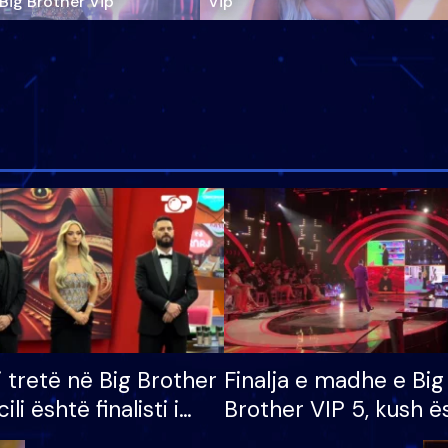
‘Big Brother Vip’
Vip"
i tretë në Big Brother
Finalja e madhe e Big
cili është finalisti i
Brother VIP 5, kush ë
 që lë shtëpinë
banori i parë që lë sh