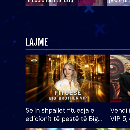
emocionesh të forta
pestë të 
LAJME
Selin shpallet fituesja e
Vendi 
edicionit të pestë të Big
VIP 5, 
Brother VIP, rrëmben
radhës