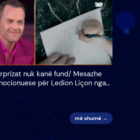
 për
S’kemi ndonjë letër divorci
adh
apo jo?
rprizat nuk kanë fund/ Mesazhe
ocionuese për Ledion Liçon nga
na dhe fëmijët e tij, moderatori
k i mban dot lotët: Nuk meritoj…
më shumë →