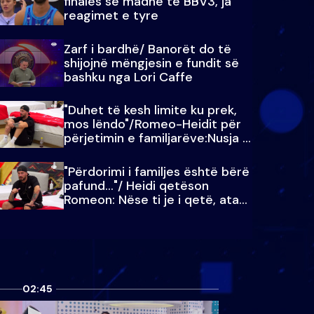
finales së madhe të BBV3, ja
reagimet e tyre
Zarf i bardhë/ Banorët do të
shijojnë mëngjesin e fundit së
bashku nga Lori Caffe
"Duhet të kesh limite ku prek,
mos lëndo"/Romeo-Heidit për
përjetimin e familjarëve:Nusja e
Julit…
"Përdorimi i familjes është bërë
pafund…"/ Heidi qetëson
Romeon: Nëse ti je i qetë, ata
qetësohen
02:45