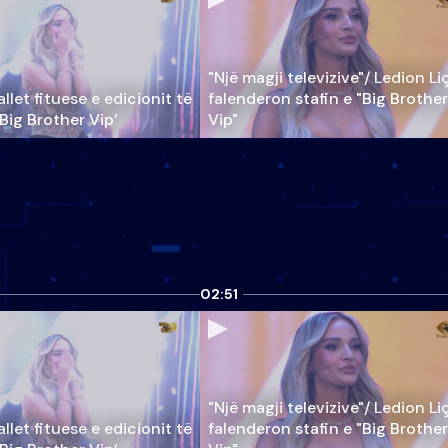
"Një magji televizive"/ Ledion Li
llet fituese e edicionit të
falenderon stafin e "Big Brother
‘Big Brother Vip’
Vip"
02:51
"Një magji televizive"/ Ledion Li
llet fituese e edicionit të
falenderon stafin e "Big Brother