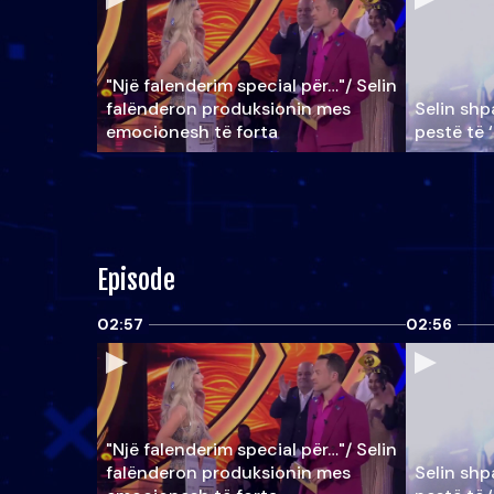
"Një falenderim special për…"/ Selin
falënderon produksionin mes
Selin shpa
emocionesh të forta
pestë të 
Episode
02:57
02:56
"Një falenderim special për…"/ Selin
falënderon produksionin mes
Selin shpa