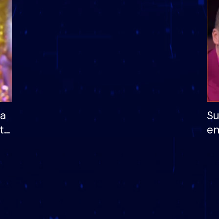
dhe humb mundësinë
të fituar çmimin e m
ha
Su
të
em
më
në
nu