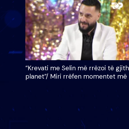
çmimin e madh prej 100
mijë eurosh
“Krevati me Selin më rrëzoi të gjit
planet”/ Miri rrëfen momentet më 
bukura në shtëpinë e BB VIP: Do 
mungojë zilja e mëngjesit kur…