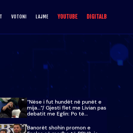
YOUTUBE
DIGITALB
T
VOTONI
LAJME
“Nëse i fut hundët në punët e
mija…”/ Gjesti flet me Livian pas
debatit me Eglin: Po të
paralajmëroj
Banorët shohin promon e