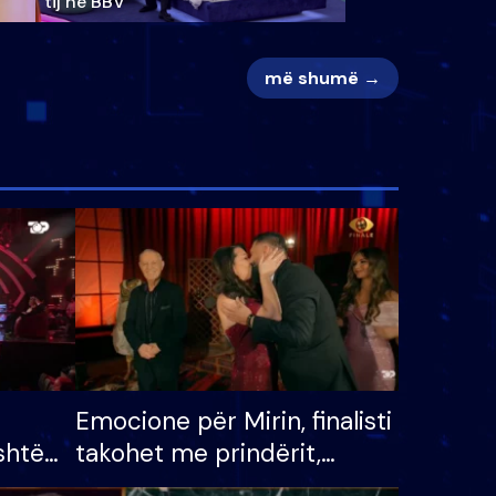
tij në BBV
më shumë →
Emocione për Mirin, finalisti
shtë
takohet me prindërit,
tëpinë
vajzën dhe bashkëshorten: