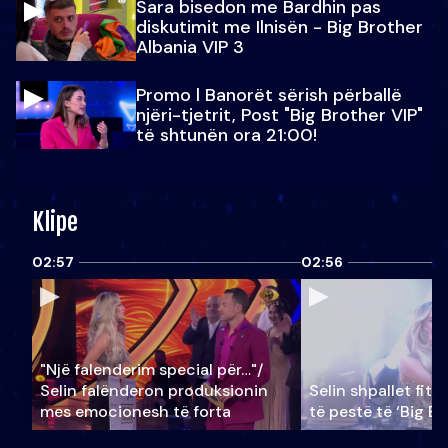
Sara bisedon me Bardhin pas
diskutimit me Ilnisën - Big Brother
Albania VIP 3
Promo l Banorët sërish përballë
njëri-tjetrit, Post "Big Brother VIP"
të shtunën ora 21:00!
Klipe
02:57
02:56
"Një falenderim special për…"/
Selin falënderon produksionin
Selin shpallet fitu
mes emocionesh të forta
të pestë të ‘Big Br