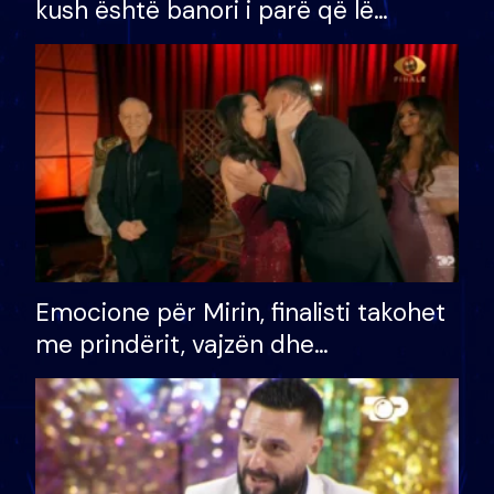
kush është banori i parë që lë
shtëpinë dhe humb mundësinë për
të fituar çmimin e madh
Emocione për Mirin, finalisti takohet
me prindërit, vajzën dhe
bashkëshorten: S’kemi ndonjë letër
divorci apo jo?