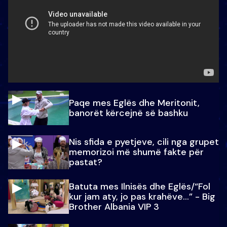
Paqe mes Eglës dhe Meritonit,
banorët kërcejnë së bashku
Nis sfida e pyetjeve, cili nga grupet
memorizoi më shumë fakte për
pastat?
Batuta mes Ilnisës dhe Eglës/“Fol
kur jam aty, jo pas krahëve…” - Big
Brother Albania VIP 3