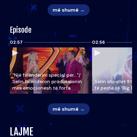
më shumë →
Episode
02:57
02:56
"Një falenderim special për…"/
Selin falënderon produksionin
Selin shpallet fitu
mes emocionesh të forta
të pestë të ‘Big Br
më shumë →
LAJME