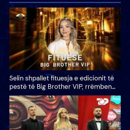
Selin shpallet fituesja e edicionit të
pestë të Big Brother VIP, rrëmben
çmimin e madh prej 100 mijë eurosh