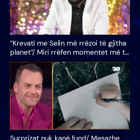
“Krevati me Selin më rrëzoi të gjitha
planet”/ Miri rrëfen momentet më të
bukura në shtëpinë e BB VIP: Do më
mungojë zilja e mëngjesit kur…
Surprizat nuk kanë fund/ Mesazhe