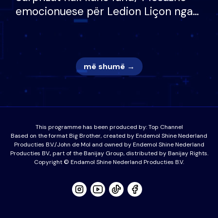
emocionuese për Ledion Liçon nga
nëna dhe fëmijët e tij, moderatori
nuk i mban dot lotët: Nuk meritoj…
më shumë →
This programme has been produced by:
Top Channel
Based on the format Big Brother, created by Endemol Shine Nederland
Producties B.V./John de Mol and owned by Endemol Shine Nederland
Producties BV., part of the Banijay Group, distributed by Banijay Rights.
Copyright © Endamol Shine Nederland Producties B.V.