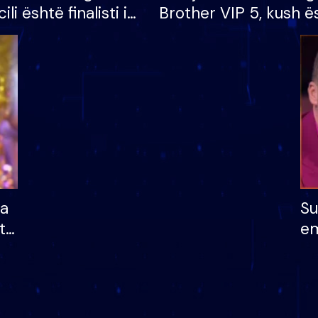
cili është finalisti i
Brother VIP 5, kush ë
 që lë shtëpinë
banori i parë që lë sh
dhe humb mundësinë
të fituar çmimin e m
ha
Su
të
em
më
në
nu