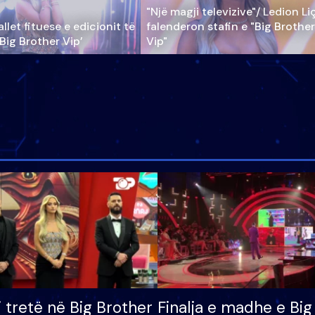
"Një magji televizive"/ Ledion Li
llet fituese e edicionit të
falenderon stafin e "Big Brother
‘Big Brother Vip’
Vip"
i tretë në Big Brother
Finalja e madhe e Big