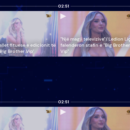
02:51
"Një magji televizive"/ Ledion Li
llet fituese e edicionit të
falenderon stafin e "Big Brother
‘Big Brother Vip’
Vip"
02:51