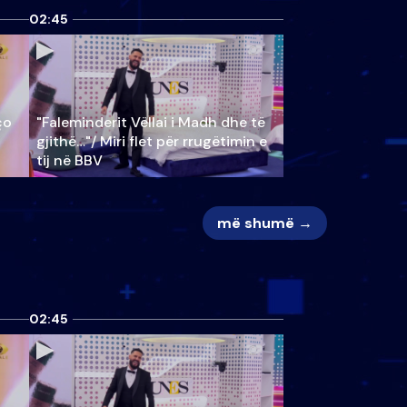
02:45
ço
"Faleminderit Vëllai i Madh dhe të
gjithë…"/ Miri flet për rrugëtimin e
tij në BBV
më shumë →
02:45