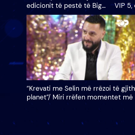
edicionit të pestë të Big
VIP 5, 
Brother VIP, rrëmben
radhës
çmimin e madh prej 100
mijë eurosh
“Krevati me Selin më rrëzoi të gjit
planet”/ Miri rrëfen momentet më 
bukura në shtëpinë e BB VIP: Do 
mungojë zilja e mëngjesit kur…