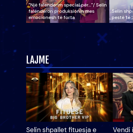
"Një falenderim special për…"/ Selin
falënderon produksionin mes
Selin shpa
emocionesh të forta
pestë të 
LAJME
Selin shpallet fituesja e
Vendi 