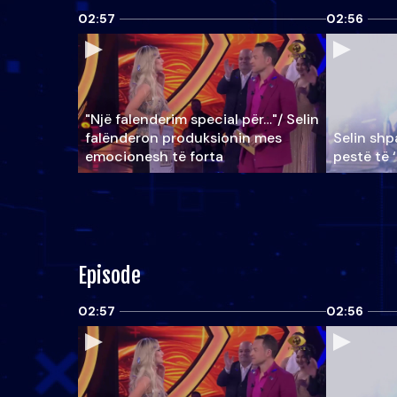
02:57
02:56
"Një falenderim special për…"/ Selin
falënderon produksionin mes
Selin shpa
emocionesh të forta
pestë të 
Episode
02:57
02:56