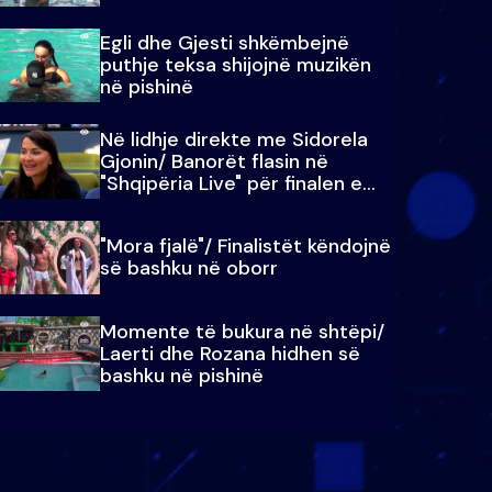
Egli dhe Gjesti shkëmbejnë
puthje teksa shijojnë muzikën
në pishinë
Në lidhje direkte me Sidorela
Gjonin/ Banorët flasin në
"Shqipëria Live" për finalen e
madhe
"Mora fjalë"/ Finalistët këndojnë
së bashku në oborr
Momente të bukura në shtëpi/
Laerti dhe Rozana hidhen së
bashku në pishinë