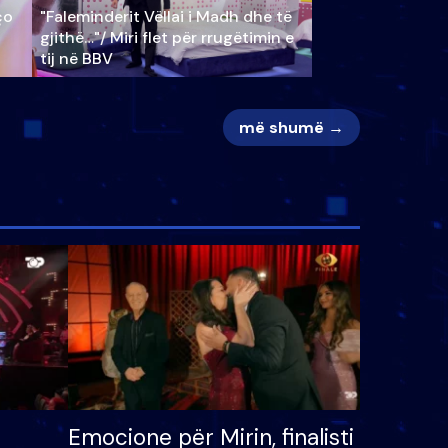
ço
"Faleminderit Vëllai i Madh dhe të
gjithë…"/ Miri flet për rrugëtimin e
tij në BBV
më shumë →
Emocione për Mirin, finalisti