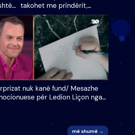
shtë
takohet me prindërit,
tëpinë
vajzën dhe bashkëshorten:
 për
S’kemi ndonjë letër divorci
adh
apo jo?
rprizat nuk kanë fund/ Mesazhe
ocionuese për Ledion Liçon nga
na dhe fëmijët e tij, moderatori
k i mban dot lotët: Nuk meritoj…
më shumë →