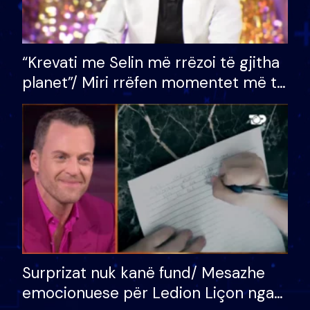
“Krevati me Selin më rrëzoi të gjitha
planet”/ Miri rrëfen momentet më të
bukura në shtëpinë e BB VIP: Do më
mungojë zilja e mëngjesit kur…
Surprizat nuk kanë fund/ Mesazhe
emocionuese për Ledion Liçon nga