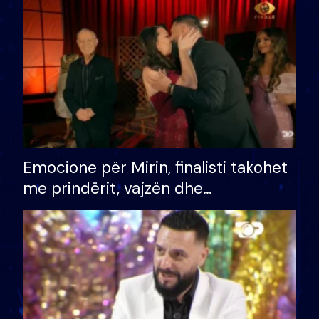
të fituar çmimin e madh
Emocione për Mirin, finalisti takohet
me prindërit, vajzën dhe
bashkëshorten: S’kemi ndonjë letër
divorci apo jo?