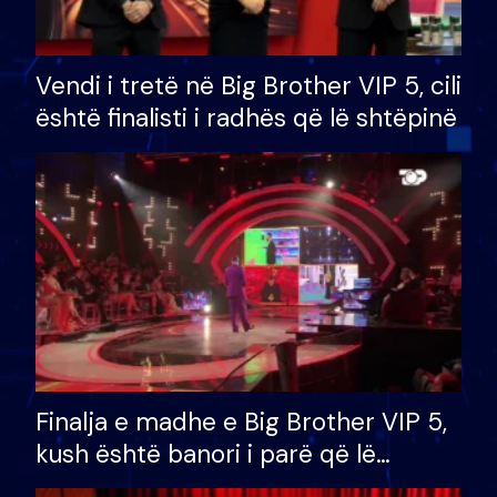
Vendi i tretë në Big Brother VIP 5, cili
është finalisti i radhës që lë shtëpinë
Finalja e madhe e Big Brother VIP 5,
kush është banori i parë që lë
shtëpinë dhe humb mundësinë për