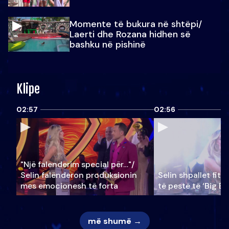
Momente të bukura në shtëpi/
Laerti dhe Rozana hidhen së
bashku në pishinë
Klipe
02:57
02:56
"Një falenderim special për…"/
Selin falënderon produksionin
Selin shpallet fitu
mes emocionesh të forta
të pestë të ‘Big Br
më shumë →