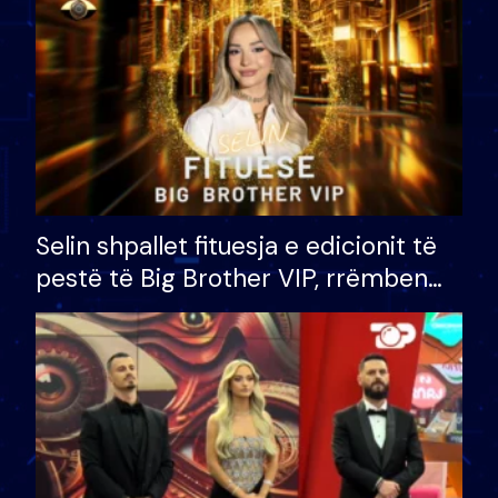
Selin shpallet fituesja e edicionit të
pestë të Big Brother VIP, rrëmben
çmimin e madh prej 100 mijë eurosh