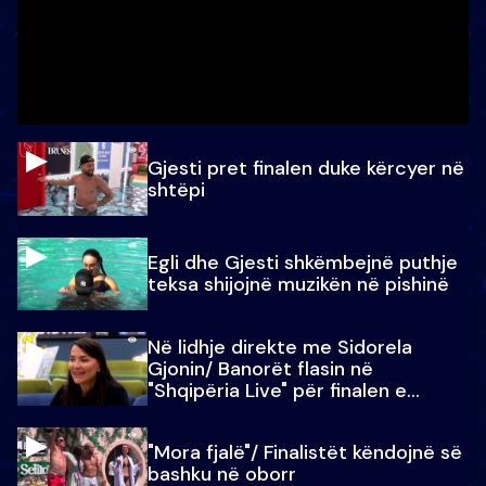
Gjesti pret finalen duke kërcyer në
shtëpi
Egli dhe Gjesti shkëmbejnë puthje
teksa shijojnë muzikën në pishinë
Në lidhje direkte me Sidorela
Gjonin/ Banorët flasin në
"Shqipëria Live" për finalen e
madhe
"Mora fjalë"/ Finalistët këndojnë së
bashku në oborr