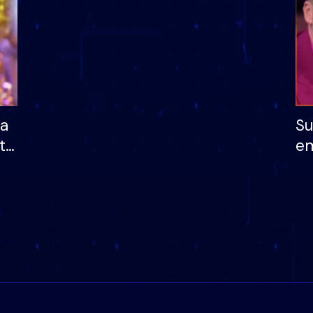
ha
Su
të
em
më
në
nu