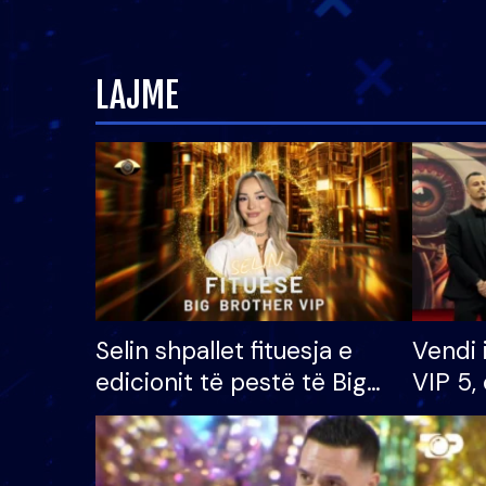
LAJME
Selin shpallet fituesja e
Vendi 
edicionit të pestë të Big
VIP 5, 
Brother VIP, rrëmben
radhës
çmimin e madh prej 100
mijë eurosh