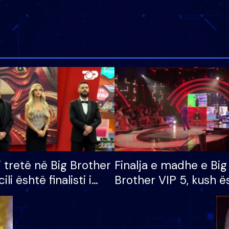
i tretë në Big Brother
Finalja e madhe e Big
cili është finalisti i
Brother VIP 5, kush ë
 që lë shtëpinë
banori i parë që lë sh
dhe humb mundësinë
të fituar çmimin e m