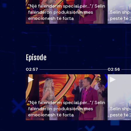
"Një falenderim special për…"/ Selin
falënderon produksionin mes
Selin shpa
emocionesh të forta
pestë të 
Episode
02:57
02:56
"Një falenderim special për…"/ Selin
falënderon produksionin mes
Selin shpa
emocionesh të forta
pestë të 