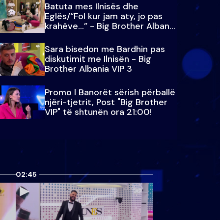
Batuta mes Ilnisës dhe
Eglës/“Fol kur jam aty, jo pas
krahëve…” - Big Brother Albania
VIP 3
Sara bisedon me Bardhin pas
diskutimit me Ilnisën - Big
Brother Albania VIP 3
Promo l Banorët sërish përballë
njëri-tjetrit, Post "Big Brother
VIP" të shtunën ora 21:00!
02:45