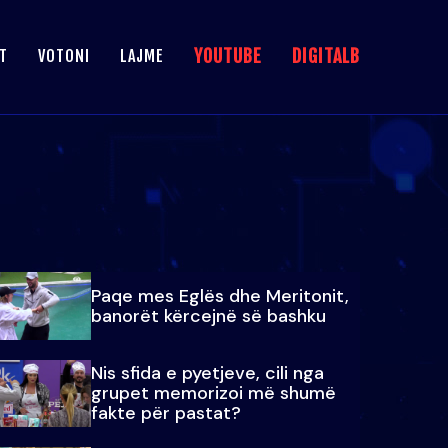
YOUTUBE
DIGITALB
T
VOTONI
LAJME
Paqe mes Eglës dhe Meritonit,
banorët kërcejnë së bashku
Nis sfida e pyetjeve, cili nga
grupet memorizoi më shumë
fakte për pastat?