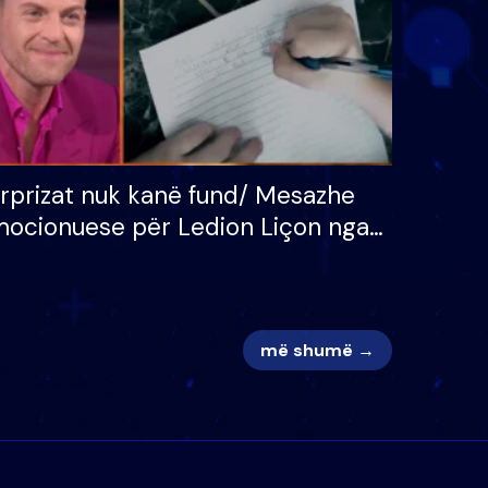
rprizat nuk kanë fund/ Mesazhe
ocionuese për Ledion Liçon nga
na dhe fëmijët e tij, moderatori
k i mban dot lotët: Nuk meritoj…
më shumë →