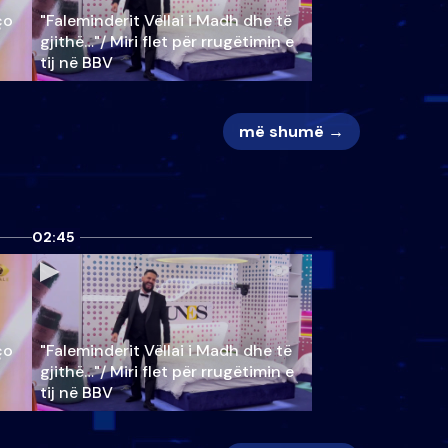
ço
"Faleminderit Vëllai i Madh dhe të
gjithë…"/ Miri flet për rrugëtimin e
tij në BBV
më shumë →
02:45
ço
"Faleminderit Vëllai i Madh dhe të
gjithë…"/ Miri flet për rrugëtimin e
tij në BBV