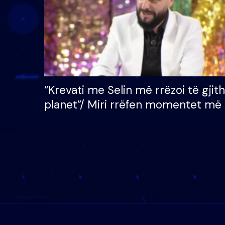
“Krevati me Selin më rrëzoi të gjit
planet”/ Miri rrëfen momentet më 
bukura në shtëpinë e BB VIP: Do 
mungojë zilja e mëngjesit kur…