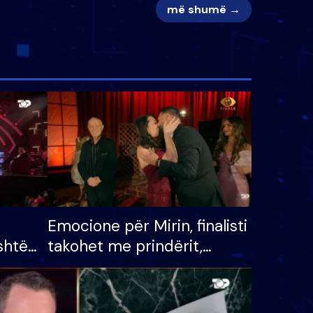
më shumë →
Emocione për Mirin, finalisti
shtë
takohet me prindërit,
tëpinë
vajzën dhe bashkëshorten:
 për
S’kemi ndonjë letër divorci
adh
apo jo?