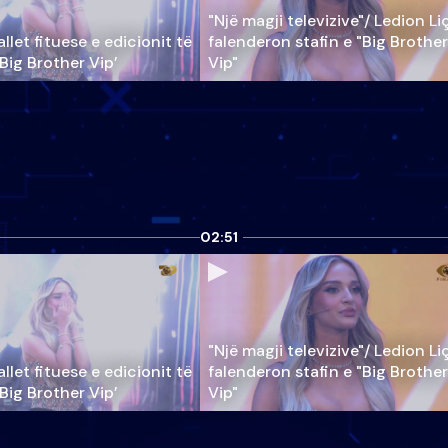
"Një magji televizive"/ Ledion Li
llet fituese e edicionit të
falenderon stafin e "Big Brother
‘Big Brother Vip’
Vip"
02:51
"Një magji televizive"/ Ledion Li
llet fituese e edicionit të
falenderon stafin e "Big Brother
‘Big Brother Vip’
Vip"