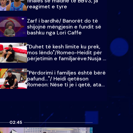
finales së madhe të BBV3, ja
reagimet e tyre
Zarf i bardhë/ Banorët do të
shijojnë mëngjesin e fundit së
bashku nga Lori Caffe
"Duhet të kesh limite ku prek,
mos lëndo"/Romeo-Heidit për
përjetimin e familjarëve:Nusja e
Julit…
"Përdorimi i familjes është bërë
pafund…"/ Heidi qetëson
Romeon: Nëse ti je i qetë, ata
qetësohen
02:45