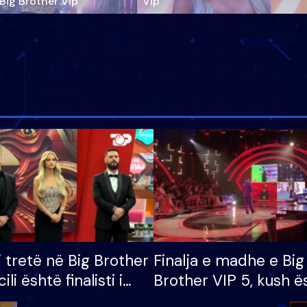
‘Big Brother Vip’
Vip"
i tretë në Big Brother
Finalja e madhe e Big
cili është finalisti i
Brother VIP 5, kush ë
 që lë shtëpinë
banori i parë që lë sh