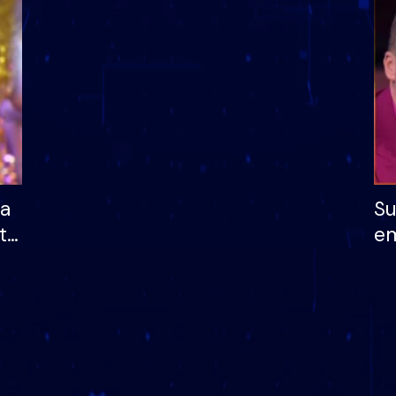
dhe humb mundësinë
të fituar çmimin e m
ha
Su
të
em
më
në
nu