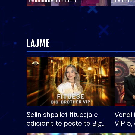
emocionesh të forta
pestë të 
LAJME
Selin shpallet fituesja e
Vendi 
edicionit të pestë të Big
VIP 5, 
Brother VIP, rrëmben
radhës