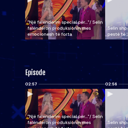
"Një falenderim special për…"/ Selin
falënderon produksionin mes
Selin shpa
emocionesh të forta
pestë të 
Episode
02:57
02:56
"Një falenderim special për…"/ Selin
falënderon produksionin mes
Selin shpa