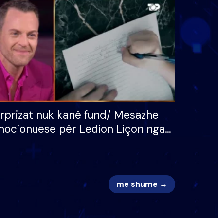
 për
S’kemi ndonjë letër divorci
adh
apo jo?
rprizat nuk kanë fund/ Mesazhe
ocionuese për Ledion Liçon nga
na dhe fëmijët e tij, moderatori
k i mban dot lotët: Nuk meritoj…
më shumë →