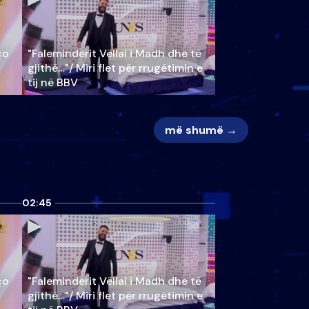
ço
"Faleminderit Vëllai i Madh dhe të
gjithë…"/ Miri flet për rrugëtimin e
tij në BBV
më shumë →
02:45
ço
"Faleminderit Vëllai i Madh dhe të
gjithë…"/ Miri flet për rrugëtimin e