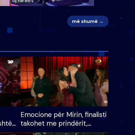
tij në BBV
më shumë →
Emocione për Mirin, finalisti
shtë
takohet me prindërit,
tëpinë
vajzën dhe bashkëshorten: