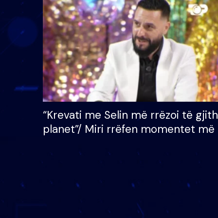
çmimin e madh prej 100
mijë eurosh
“Krevati me Selin më rrëzoi të gjit
planet”/ Miri rrëfen momentet më 
bukura në shtëpinë e BB VIP: Do 
mungojë zilja e mëngjesit kur…