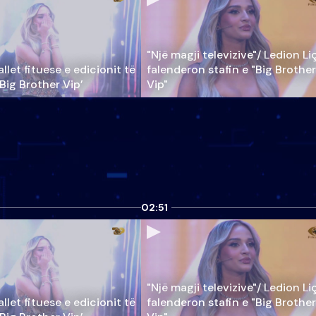
"Një magji televizive"/ Ledion Li
llet fituese e edicionit të
falenderon stafin e "Big Brother
‘Big Brother Vip’
Vip"
02:51
"Një magji televizive"/ Ledion Li
llet fituese e edicionit të
falenderon stafin e "Big Brother