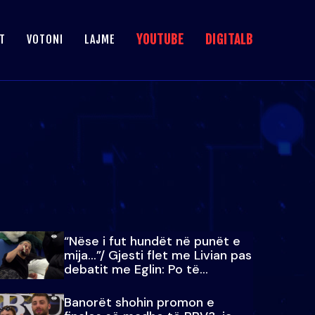
YOUTUBE
DIGITALB
T
VOTONI
LAJME
“Nëse i fut hundët në punët e
mija…”/ Gjesti flet me Livian pas
debatit me Eglin: Po të
paralajmëroj
Banorët shohin promon e