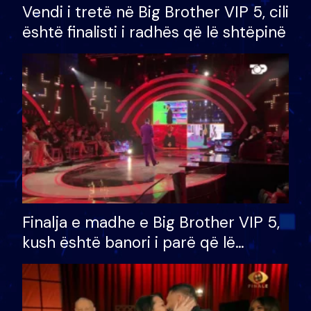
Vendi i tretë në Big Brother VIP 5, cili
është finalisti i radhës që lë shtëpinë
Finalja e madhe e Big Brother VIP 5,
kush është banori i parë që lë
shtëpinë dhe humb mundësinë për
të fituar çmimin e madh