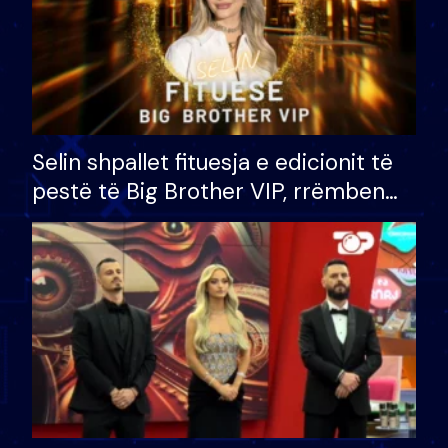
Selin shpallet fituesja e edicionit të
pestë të Big Brother VIP, rrëmben
çmimin e madh prej 100 mijë eurosh