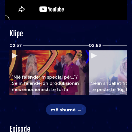
Klipe
02:57
02:56
"Një falenderim special për…"/
Selin falënderon produksionin
Selin shpallet fitu
mes emocionesh të forta
të pestë të ‘Big Br
më shumë →
Episode