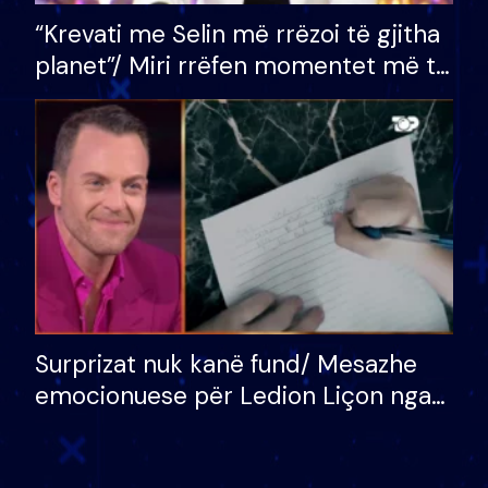
“Krevati me Selin më rrëzoi të gjitha
planet”/ Miri rrëfen momentet më të
bukura në shtëpinë e BB VIP: Do më
mungojë zilja e mëngjesit kur…
Surprizat nuk kanë fund/ Mesazhe
emocionuese për Ledion Liçon nga
nëna dhe fëmijët e tij, moderatori
nuk i mban dot lotët: Nuk meritoj…