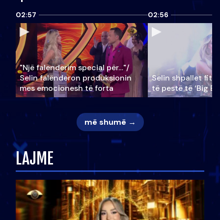
02:57
02:56
"Një falenderim special për…"/
Selin falënderon produksionin
Selin shpallet fitu
mes emocionesh të forta
të pestë të ‘Big Br
më shumë →
LAJME