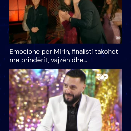
Emocione për Mirin, finalisti takohet
me prindërit, vajzën dhe
bashkëshorten: S’kemi ndonjë letër
divorci apo jo?