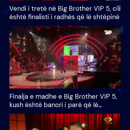
Vendi i tretë në Big Brother VIP 5, cili
është finalisti i radhës që lë shtëpinë
Finalja e madhe e Big Brother VIP 5,
kush është banori i parë që lë
shtëpinë dhe humb mundësinë për
të fituar çmimin e madh