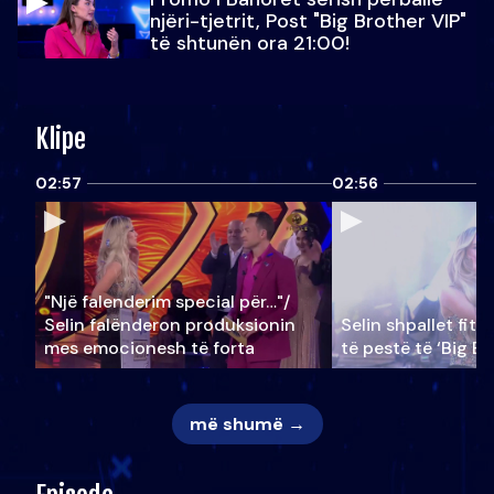
njëri-tjetrit, Post "Big Brother VIP"
të shtunën ora 21:00!
Klipe
02:57
02:56
"Një falenderim special për…"/
Selin falënderon produksionin
Selin shpallet fitu
mes emocionesh të forta
të pestë të ‘Big Br
më shumë →