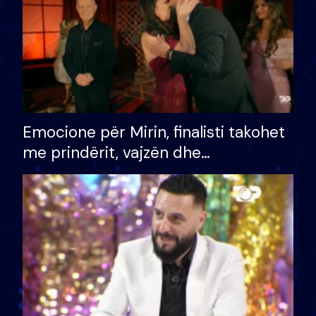
Emocione për Mirin, finalisti takohet
me prindërit, vajzën dhe
bashkëshorten: S’kemi ndonjë letër
divorci apo jo?