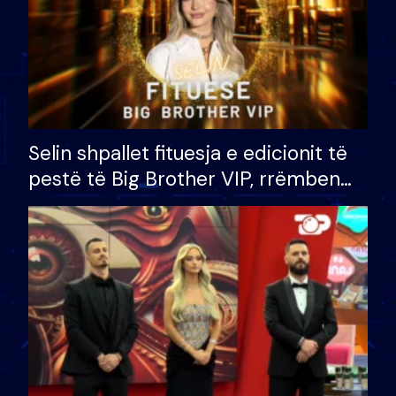
Selin shpallet fituesja e edicionit të
pestë të Big Brother VIP, rrëmben
çmimin e madh prej 100 mijë eurosh