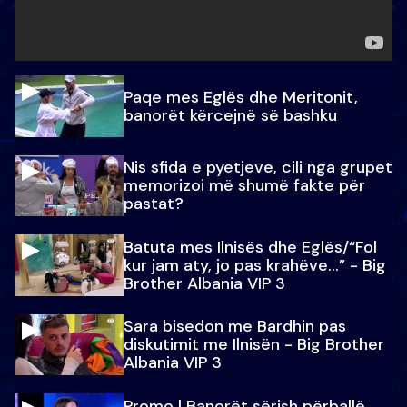
Paqe mes Eglës dhe Meritonit,
banorët kërcejnë së bashku
Nis sfida e pyetjeve, cili nga grupet
memorizoi më shumë fakte për
pastat?
Batuta mes Ilnisës dhe Eglës/“Fol
kur jam aty, jo pas krahëve…” - Big
Brother Albania VIP 3
Sara bisedon me Bardhin pas
diskutimit me Ilnisën - Big Brother
Albania VIP 3
Promo l Banorët sërish përballë