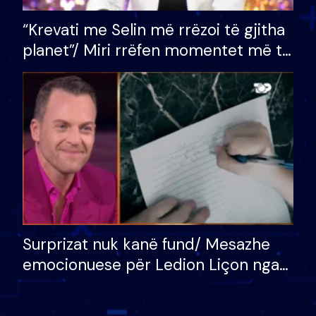
“Krevati me Selin më rrëzoi të gjitha
planet”/ Miri rrëfen momentet më të
bukura në shtëpinë e BB VIP: Do më
mungojë zilja e mëngjesit kur…
Surprizat nuk kanë fund/ Mesazhe
emocionuese për Ledion Liçon nga
nëna dhe fëmijët e tij, moderatori
nuk i mban dot lotët: Nuk meritoj…