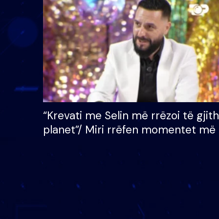
çmimin e madh prej 100
mijë eurosh
“Krevati me Selin më rrëzoi të gjit
planet”/ Miri rrëfen momentet më 
bukura në shtëpinë e BB VIP: Do 
mungojë zilja e mëngjesit kur…