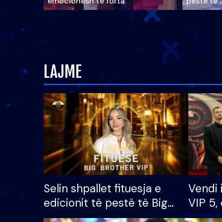
emocionesh të forta
pestë të 
LAJME
Selin shpallet fituesja e
Vendi 
edicionit të pestë të Big
VIP 5, 
Brother VIP, rrëmben
radhës