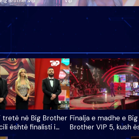
‘Big Brother Vip’
Vip"
i tretë në Big Brother
Finalja e madhe e Big
cili është finalisti i
Brother VIP 5, kush ë
 që lë shtëpinë
banori i parë që lë sh