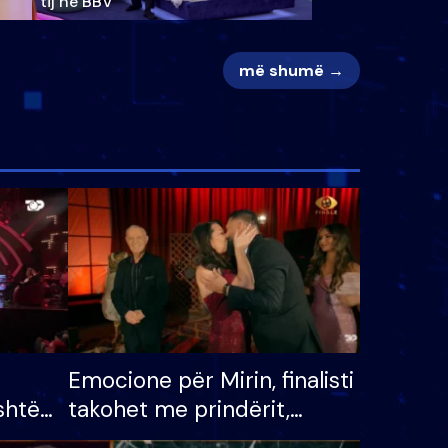
tij në BBV
më shumë →
Emocione për Mirin, finalisti
shtë
takohet me prindërit,
tëpinë
vajzën dhe bashkëshorten: