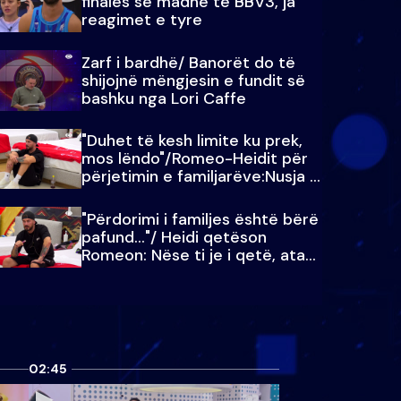
finales së madhe të BBV3, ja
reagimet e tyre
Zarf i bardhë/ Banorët do të
shijojnë mëngjesin e fundit së
bashku nga Lori Caffe
"Duhet të kesh limite ku prek,
mos lëndo"/Romeo-Heidit për
përjetimin e familjarëve:Nusja e
Julit…
"Përdorimi i familjes është bërë
pafund…"/ Heidi qetëson
Romeon: Nëse ti je i qetë, ata
qetësohen
02:45