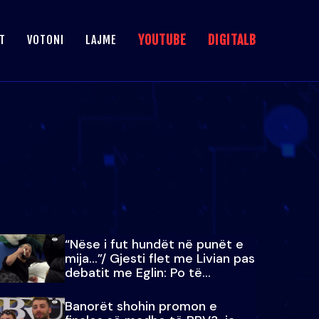
YOUTUBE
DIGITALB
T
VOTONI
LAJME
“Nëse i fut hundët në punët e
mija…”/ Gjesti flet me Livian pas
debatit me Eglin: Po të
paralajmëroj
Banorët shohin promon e