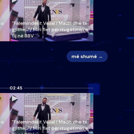
ço
"Faleminderit Vëllai i Madh dhe të
gjithë…"/ Miri flet për rrugëtimin e
tij në BBV
më shumë →
02:45
ço
"Faleminderit Vëllai i Madh dhe të
gjithë…"/ Miri flet për rrugëtimin e