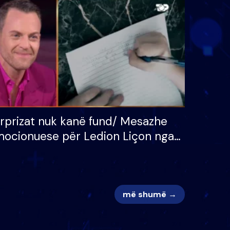
 për
S’kemi ndonjë letër divorci
adh
apo jo?
rprizat nuk kanë fund/ Mesazhe
ocionuese për Ledion Liçon nga
na dhe fëmijët e tij, moderatori
k i mban dot lotët: Nuk meritoj…
më shumë →