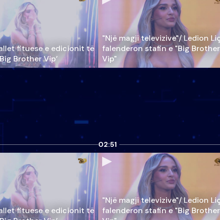
"Një magji televizive"/ Ledion Li
llet fituese e edicionit të
falenderon stafin e "Big Brother
‘Big Brother Vip’
Vip"
02:51
"Një magji televizive"/ Ledion Li
llet fituese e edicionit të
falenderon stafin e "Big Brother