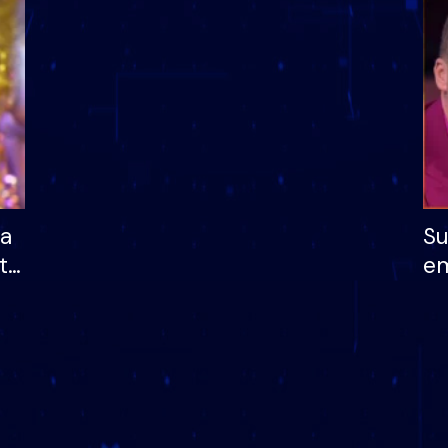
dhe humb mundësinë
të fituar çmimin e m
ha
Su
të
em
më
në
nu