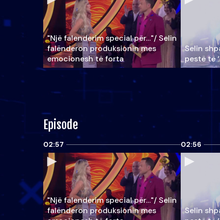
"Një falenderim special për…"/ Selin
falënderon produksionin mes
Selin shpa
emocionesh të forta
pestë të 
Episode
02:57
02:56
"Një falenderim special për…"/ Selin
falënderon produksionin mes
Selin shpa