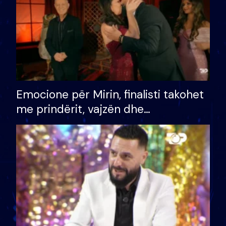
Emocione për Mirin, finalisti takohet
me prindërit, vajzën dhe
bashkëshorten: S’kemi ndonjë letër
divorci apo jo?