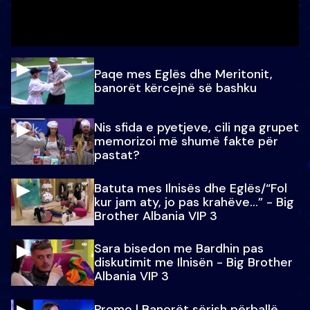
Paqe mes Eglës dhe Meritonit,
banorët kërcejnë së bashku
Nis sfida e pyetjeve, cili nga grupet
memorizoi më shumë fakte për
pastat?
Batuta mes Ilnisës dhe Eglës/“Fol
kur jam aty, jo pas krahëve…” - Big
Brother Albania VIP 3
Sara bisedon me Bardhin pas
diskutimit me Ilnisën - Big Brother
Albania VIP 3
Promo l Banorët sërish përballë