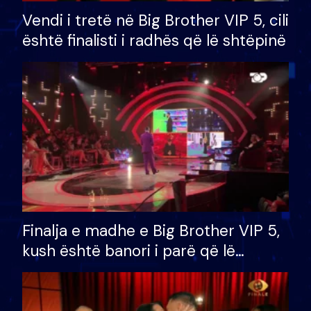
Vendi i tretë në Big Brother VIP 5, cili
është finalisti i radhës që lë shtëpinë
Finalja e madhe e Big Brother VIP 5,
kush është banori i parë që lë
shtëpinë dhe humb mundësinë për
të fituar çmimin e madh