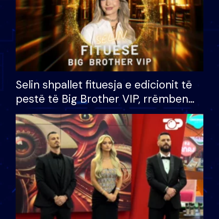
Selin shpallet fituesja e edicionit të
pestë të Big Brother VIP, rrëmben
çmimin e madh prej 100 mijë eurosh