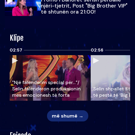
njëri-tjetrit, Post "Big Brother VIP"
të shtunën ora 21:00!
Klipe
02:57
02:56
"Një falenderim special për…"/
Selin falënderon produksionin
Selin shpallet fitu
mes emocionesh të forta
të pestë të ‘Big Br
më shumë →