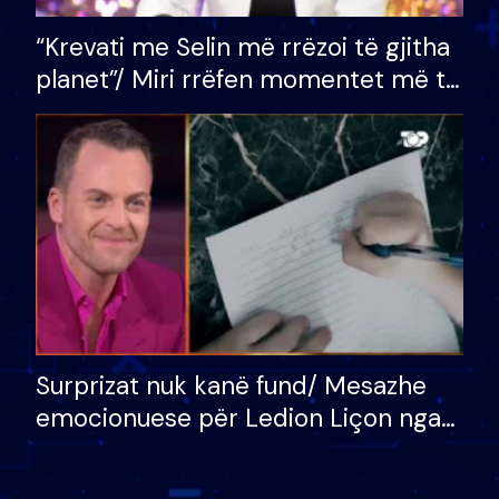
“Krevati me Selin më rrëzoi të gjitha
planet”/ Miri rrëfen momentet më të
bukura në shtëpinë e BB VIP: Do më
mungojë zilja e mëngjesit kur…
Surprizat nuk kanë fund/ Mesazhe
emocionuese për Ledion Liçon nga
nëna dhe fëmijët e tij, moderatori
nuk i mban dot lotët: Nuk meritoj…