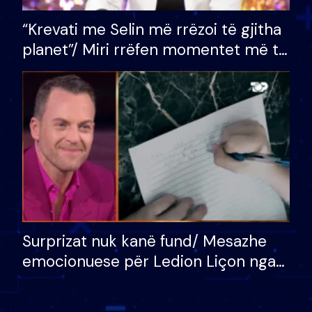
“Krevati me Selin më rrëzoi të gjitha
planet”/ Miri rrëfen momentet më të
bukura në shtëpinë e BB VIP: Do më
mungojë zilja e mëngjesit kur…
Surprizat nuk kanë fund/ Mesazhe
emocionuese për Ledion Liçon nga
nëna dhe fëmijët e tij, moderatori
nuk i mban dot lotët: Nuk meritoj…