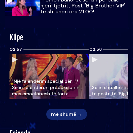
njëri-tjetrit, Post "Big Brother VIP"
të shtunën ora 21:00!
Klipe
02:57
02:56
"Një falenderim special për…"/
Selin falënderon produksionin
Selin shpallet fitu
mes emocionesh të forta
të pestë të ‘Big Br
më shumë →