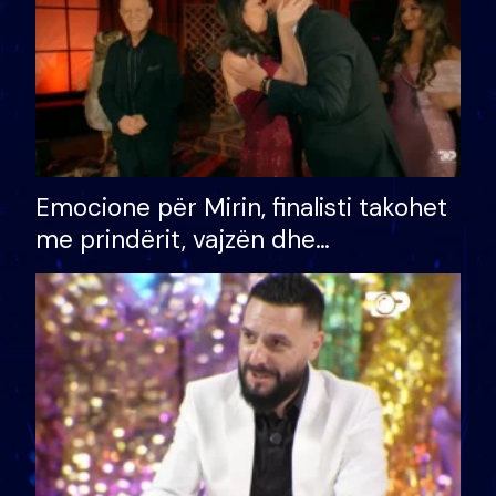
Emocione për Mirin, finalisti takohet
me prindërit, vajzën dhe
bashkëshorten: S’kemi ndonjë letër
divorci apo jo?