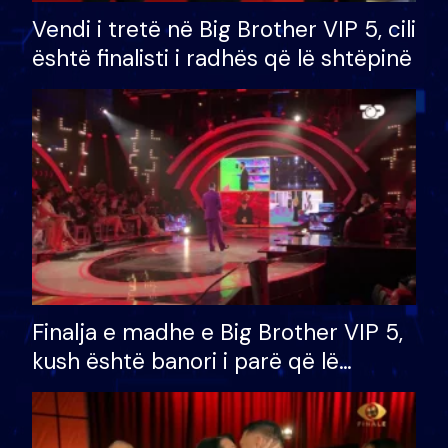
Vendi i tretë në Big Brother VIP 5, cili
është finalisti i radhës që lë shtëpinë
Finalja e madhe e Big Brother VIP 5,
kush është banori i parë që lë
shtëpinë dhe humb mundësinë për
të fituar çmimin e madh