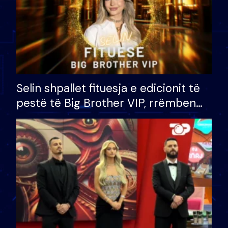
Selin shpallet fituesja e edicionit të
pestë të Big Brother VIP, rrëmben
çmimin e madh prej 100 mijë eurosh