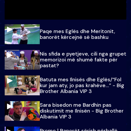
Paqe mes Eglës dhe Meritonit,
banorët kërcejnë së bashku
Nis sfida e pyetjeve, cili nga grupet
memorizoi më shumë fakte për
pastat?
Batuta mes Ilnisës dhe Eglës/“Fol
kur jam aty, jo pas krahëve…” - Big
Brother Albania VIP 3
Sara bisedon me Bardhin pas
diskutimit me Ilnisën - Big Brother
Albania VIP 3
Promo l Banorët sërish përballë