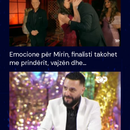
Emocione për Mirin, finalisti takohet
me prindërit, vajzën dhe
bashkëshorten: S’kemi ndonjë letër
divorci apo jo?