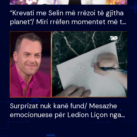
“Krevati me Selin më rrëzoi të gjitha
planet”/ Miri rrëfen momentet më të
bukura në shtëpinë e BB VIP: Do më
mungojë zilja e mëngjesit kur…
Surprizat nuk kanë fund/ Mesazhe
emocionuese për Ledion Liçon nga
nëna dhe fëmijët e tij, moderatori
nuk i mban dot lotët: Nuk meritoj…