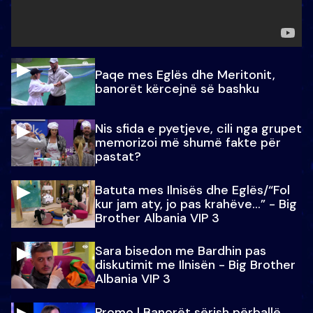
Paqe mes Eglës dhe Meritonit,
banorët kërcejnë së bashku
Nis sfida e pyetjeve, cili nga grupet
memorizoi më shumë fakte për
pastat?
Batuta mes Ilnisës dhe Eglës/“Fol
kur jam aty, jo pas krahëve…” - Big
Brother Albania VIP 3
Sara bisedon me Bardhin pas
diskutimit me Ilnisën - Big Brother
Albania VIP 3
Promo l Banorët sërish përballë