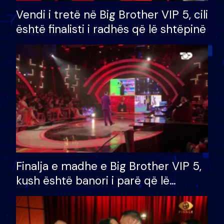
Vendi i tretë në Big Brother VIP 5, cili
është finalisti i radhës që lë shtëpinë
Finalja e madhe e Big Brother VIP 5,
kush është banori i parë që lë
shtëpinë dhe humb mundësinë për
të fituar çmimin e madh