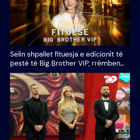
Selin shpallet fituesja e edicionit të
pestë të Big Brother VIP, rrëmben
çmimin e madh prej 100 mijë eurosh