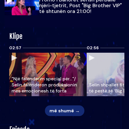
njëri-tjetrit, Post "Big Brother VIP"
të shtunën ora 21:00!
Klipe
02:57
02:56
"Një falenderim special për…"/
Selin falënderon produksionin
Selin shpallet fitu
mes emocionesh të forta
të pestë të ‘Big Br
më shumë →