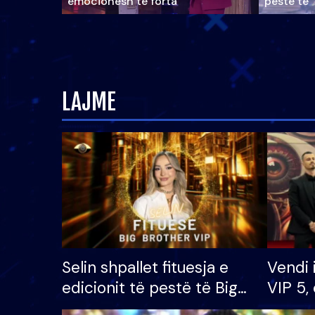
emocionesh të forta
pestë të 
LAJME
Selin shpallet fituesja e
Vendi 
edicionit të pestë të Big
VIP 5, 
Brother VIP, rrëmben
radhës