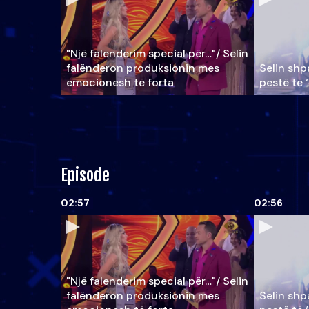
"Një falenderim special për…"/ Selin
falënderon produksionin mes
Selin shpa
emocionesh të forta
pestë të 
Episode
02:57
02:56
"Një falenderim special për…"/ Selin
falënderon produksionin mes
Selin shpa