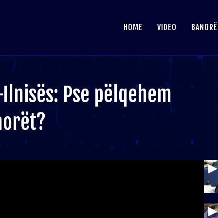
HOME
VIDEO
BANORË
i-Ilnisës: Pse pëlqehem
norët?