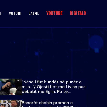
YOUTUBE
DIGITALB
T
VOTONI
LAJME
“Nëse i fut hundët në punët e
mija…”/ Gjesti flet me Livian pas
debatit me Eglin: Po të
paralajmëroj
Banorët shohin promon e