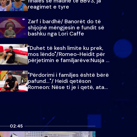
finales së madhe të BBV3, ja
reagimet e tyre
Zarf i bardhë/ Banorët do të
shijojnë mëngjesin e fundit së
bashku nga Lori Caffe
"Duhet të kesh limite ku prek,
mos lëndo"/Romeo-Heidit për
përjetimin e familjarëve:Nusja e
Julit…
"Përdorimi i familjes është bërë
pafund…"/ Heidi qetëson
Romeon: Nëse ti je i qetë, ata
qetësohen
02:45