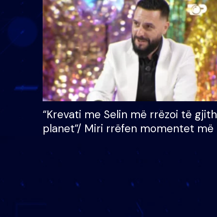
çmimin e madh prej 100
mijë eurosh
“Krevati me Selin më rrëzoi të gjit
planet”/ Miri rrëfen momentet më 
bukura në shtëpinë e BB VIP: Do 
mungojë zilja e mëngjesit kur…