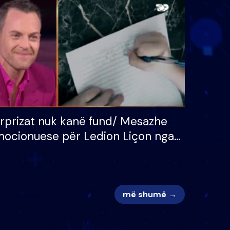
 për
S’kemi ndonjë letër divorci
adh
apo jo?
rprizat nuk kanë fund/ Mesazhe
ocionuese për Ledion Liçon nga
na dhe fëmijët e tij, moderatori
k i mban dot lotët: Nuk meritoj…
më shumë →