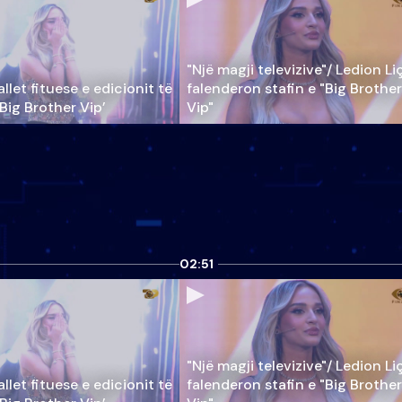
"Një magji televizive"/ Ledion Li
llet fituese e edicionit të
falenderon stafin e "Big Brother
‘Big Brother Vip’
Vip"
02:51
"Një magji televizive"/ Ledion Li
llet fituese e edicionit të
falenderon stafin e "Big Brother