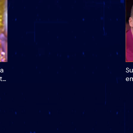
dhe humb mundësinë
të fituar çmimin e m
ha
Su
të
em
më
në
nu