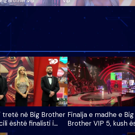
‘Big Brother Vip’
Vip"
i tretë në Big Brother
Finalja e madhe e Big
cili është finalisti i
Brother VIP 5, kush ë
 që lë shtëpinë
banori i parë që lë sh