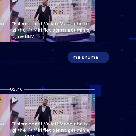
ço
"Faleminderit Vëllai i Madh dhe të
gjithë…"/ Miri flet për rrugëtimin e
tij në BBV
më shumë →
02:45
ço
"Faleminderit Vëllai i Madh dhe të
gjithë…"/ Miri flet për rrugëtimin e