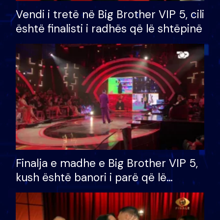
Vendi i tretë në Big Brother VIP 5, cili
është finalisti i radhës që lë shtëpinë
Finalja e madhe e Big Brother VIP 5,
kush është banori i parë që lë
shtëpinë dhe humb mundësinë për
të fituar çmimin e madh