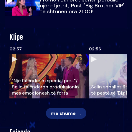
njëri-tjetrit, Post "Big Brother VIP"
të shtunën ora 21:00!
Klipe
02:57
02:56
"Një falenderim special për…"/
Selin falënderon produksionin
Selin shpallet fitu
mes emocionesh të forta
të pestë të ‘Big Br
më shumë →