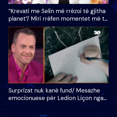
“Krevati me Selin më rrëzoi të gjitha
planet”/ Miri rrëfen momentet më të
bukura në shtëpinë e BB VIP: Do më
mungojë zilja e mëngjesit kur…
Surprizat nuk kanë fund/ Mesazhe
emocionuese për Ledion Liçon nga
nëna dhe fëmijët e tij, moderatori
nuk i mban dot lotët: Nuk meritoj…