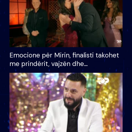
Emocione për Mirin, finalisti takohet
me prindërit, vajzën dhe
bashkëshorten: S’kemi ndonjë letër
divorci apo jo?