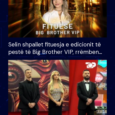
Selin shpallet fituesja e edicionit të
pestë të Big Brother VIP, rrëmben
çmimin e madh prej 100 mijë eurosh