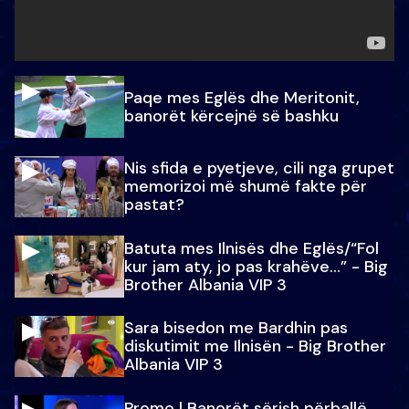
Paqe mes Eglës dhe Meritonit,
banorët kërcejnë së bashku
Nis sfida e pyetjeve, cili nga grupet
memorizoi më shumë fakte për
pastat?
Batuta mes Ilnisës dhe Eglës/“Fol
kur jam aty, jo pas krahëve…” - Big
Brother Albania VIP 3
Sara bisedon me Bardhin pas
diskutimit me Ilnisën - Big Brother
Albania VIP 3
Promo l Banorët sërish përballë