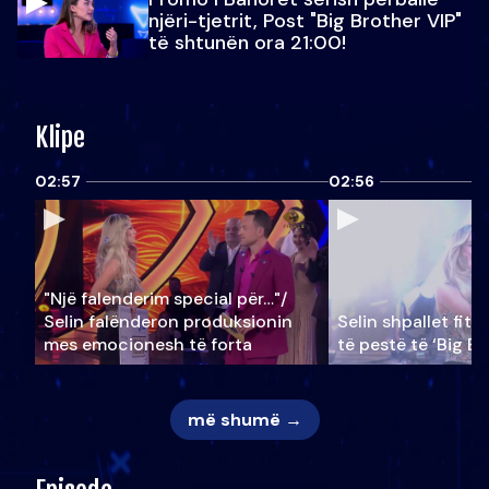
njëri-tjetrit, Post "Big Brother VIP"
të shtunën ora 21:00!
Klipe
02:57
02:56
"Një falenderim special për…"/
Selin falënderon produksionin
Selin shpallet fitu
mes emocionesh të forta
të pestë të ‘Big Br
më shumë →