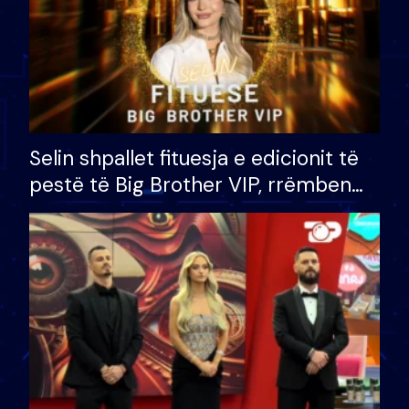
Selin shpallet fituesja e edicionit të
pestë të Big Brother VIP, rrëmben
çmimin e madh prej 100 mijë eurosh