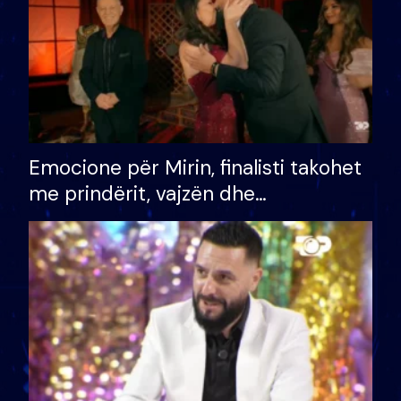
Emocione për Mirin, finalisti takohet
me prindërit, vajzën dhe
bashkëshorten: S’kemi ndonjë letër
divorci apo jo?