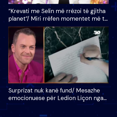
“Krevati me Selin më rrëzoi të gjitha
planet”/ Miri rrëfen momentet më të
bukura në shtëpinë e BB VIP: Do më
mungojë zilja e mëngjesit kur…
Surprizat nuk kanë fund/ Mesazhe
emocionuese për Ledion Liçon nga
nëna dhe fëmijët e tij, moderatori
nuk i mban dot lotët: Nuk meritoj…