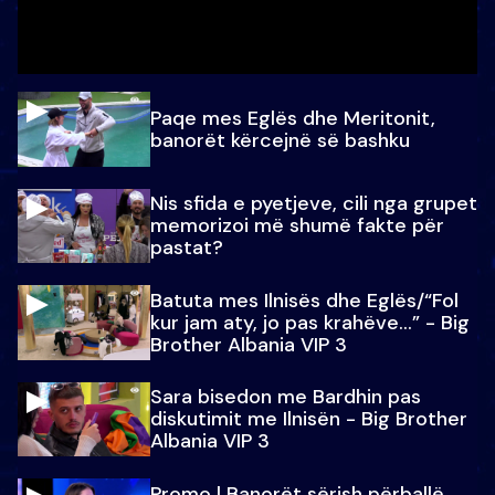
Paqe mes Eglës dhe Meritonit,
banorët kërcejnë së bashku
Nis sfida e pyetjeve, cili nga grupet
memorizoi më shumë fakte për
pastat?
Batuta mes Ilnisës dhe Eglës/“Fol
kur jam aty, jo pas krahëve…” - Big
Brother Albania VIP 3
Sara bisedon me Bardhin pas
diskutimit me Ilnisën - Big Brother
Albania VIP 3
Promo l Banorët sërish përballë