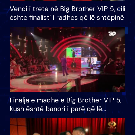
Vendi i tretë në Big Brother VIP 5, cili
është finalisti i radhës që lë shtëpinë
Finalja e madhe e Big Brother VIP 5,
kush është banori i parë që lë
shtëpinë dhe humb mundësinë për
të fituar çmimin e madh