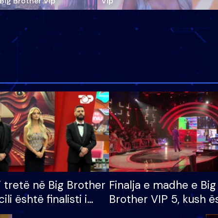
‘Big Brother Vip’
Vip"
i tretë në Big Brother
Finalja e madhe e Big
cili është finalisti i
Brother VIP 5, kush ë
 që lë shtëpinë
banori i parë që lë sh