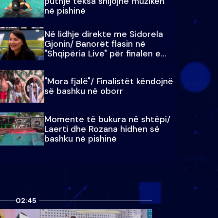
puthje teksa shijojnë muzikën
në pishinë
Në lidhje direkte me Sidorela
Gjonin/ Banorët flasin në
"Shqipëria Live" për finalen e
madhe
"Mora fjalë"/ Finalistët këndojnë
së bashku në oborr
Momente të bukura në shtëpi/
Laerti dhe Rozana hidhen së
bashku në pishinë
02:45