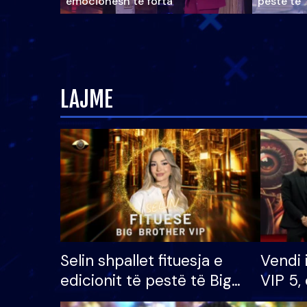
emocionesh të forta
pestë të 
LAJME
Selin shpallet fituesja e
Vendi 
edicionit të pestë të Big
VIP 5, 
Brother VIP, rrëmben
radhës