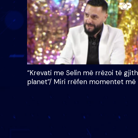
çmimin e madh prej 100
mijë eurosh
“Krevati me Selin më rrëzoi të gjit
planet”/ Miri rrëfen momentet më 
bukura në shtëpinë e BB VIP: Do 
mungojë zilja e mëngjesit kur…