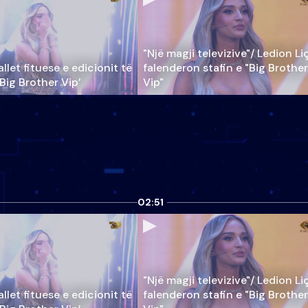
"Një magji televizive"/ Ledion Li
llet fituese e edicionit të
falenderon stafin e "Big Brother
‘Big Brother Vip’
Vip"
02:51
"Një magji televizive"/ Ledion Li
llet fituese e edicionit të
falenderon stafin e "Big Brother