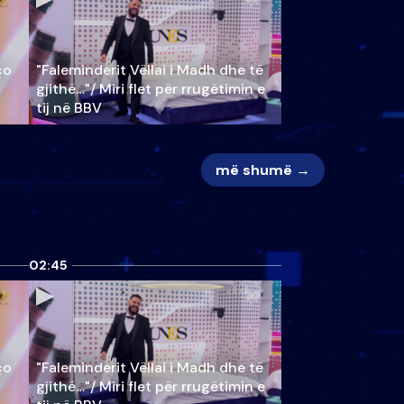
ço
"Faleminderit Vëllai i Madh dhe të
gjithë…"/ Miri flet për rrugëtimin e
tij në BBV
më shumë →
02:45
ço
"Faleminderit Vëllai i Madh dhe të
gjithë…"/ Miri flet për rrugëtimin e