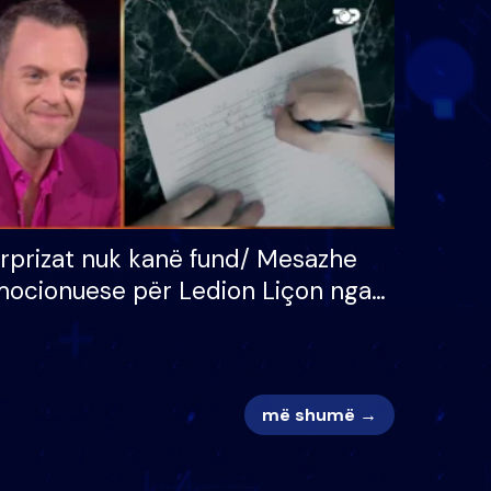
 për
S’kemi ndonjë letër divorci
adh
apo jo?
rprizat nuk kanë fund/ Mesazhe
ocionuese për Ledion Liçon nga
na dhe fëmijët e tij, moderatori
k i mban dot lotët: Nuk meritoj…
më shumë →