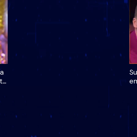
dhe humb mundësinë
të fituar çmimin e m
ha
Su
të
em
më
në
nu