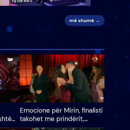
tij në BBV
më shumë →
Emocione për Mirin, finalisti
shtë
takohet me prindërit,
tëpinë
vajzën dhe bashkëshorten: