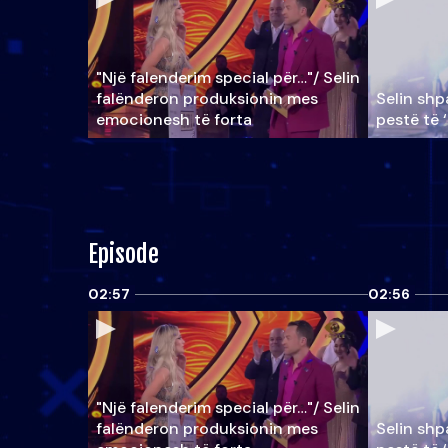
"Një falenderim special për…"/ Selin
falënderon produksionin mes
Selin shpa
emocionesh të forta
pestë të 
Episode
02:57
02:56
"Një falenderim special për…"/ Selin
falënderon produksionin mes
Selin shpa