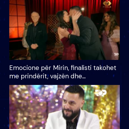
të fituar çmimin e madh
Emocione për Mirin, finalisti takohet
me prindërit, vajzën dhe
bashkëshorten: S’kemi ndonjë letër
divorci apo jo?