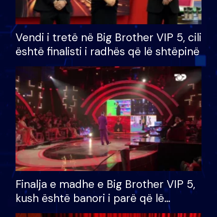
Vendi i tretë në Big Brother VIP 5, cili
është finalisti i radhës që lë shtëpinë
Finalja e madhe e Big Brother VIP 5,
kush është banori i parë që lë
shtëpinë dhe humb mundësinë për