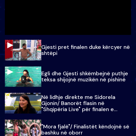
Gjesti pret finalen duke kërcyer në
shtëpi
Egli dhe Gjesti shkëmbejnë puthje
teksa shijojnë muzikën në pishinë
Në lidhje direkte me Sidorela
Gjonin/ Banorët flasin në
"Shqipëria Live" për finalen e
madhe
"Mora fjalë"/ Finalistët këndojnë së
bashku në oborr