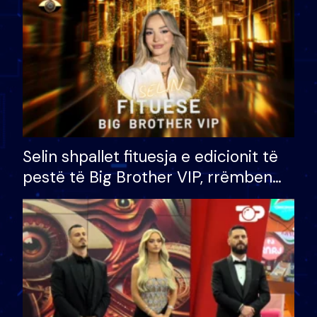
Selin shpallet fituesja e edicionit të
pestë të Big Brother VIP, rrëmben
çmimin e madh prej 100 mijë eurosh