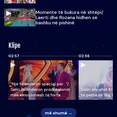
Momente të bukura në shtëpi/
Laerti dhe Rozana hidhen së
bashku në pishinë
Klipe
02:57
02:56
"Një falenderim special për…"/
Selin falënderon produksionin
Selin shpallet fitu
mes emocionesh të forta
të pestë të ‘Big Br
më shumë →