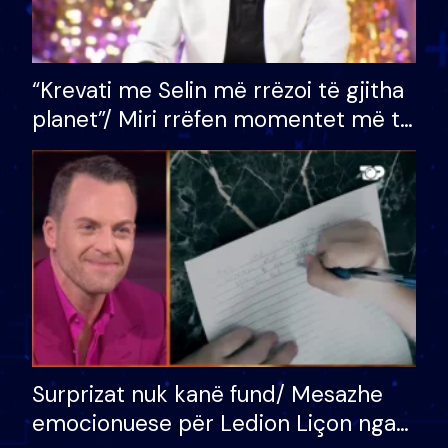
“Krevati me Selin më rrëzoi të gjitha
planet”/ Miri rrëfen momentet më të
bukura në shtëpinë e BB VIP: Do më
mungojë zilja e mëngjesit kur…
Surprizat nuk kanë fund/ Mesazhe
emocionuese për Ledion Liçon nga