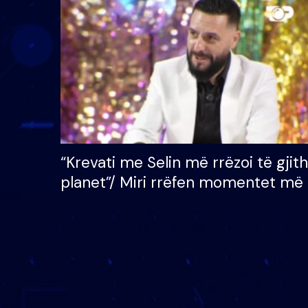
çmimin e madh prej 100
mijë eurosh
“Krevati me Selin më rrëzoi të gjit
planet”/ Miri rrëfen momentet më 
bukura në shtëpinë e BB VIP: Do 
mungojë zilja e mëngjesit kur…