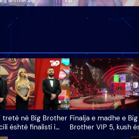
‘Big Brother Vip’
Vip"
i tretë në Big Brother
Finalja e madhe e Big
cili është finalisti i
Brother VIP 5, kush ë
 që lë shtëpinë
banori i parë që lë sh