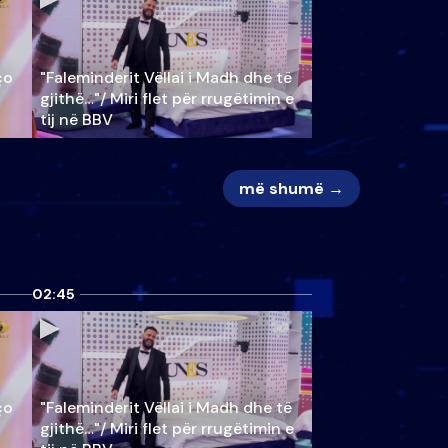
ço
"Faleminderit Vëllai i Madh dhe të
gjithë…"/ Miri flet për rrugëtimin e
tij në BBV
më shumë →
02:45
ço
"Faleminderit Vëllai i Madh dhe të
gjithë…"/ Miri flet për rrugëtimin e