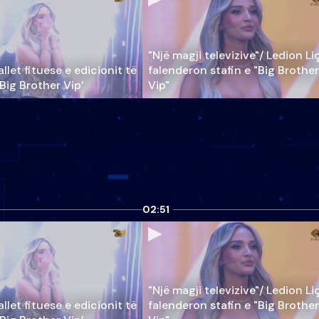
"Një magji televizive"/ Ledion Li
llet fituese e edicionit të
falenderon stafin e "Big Brother
‘Big Brother Vip’
Vip"
02:51
"Një magji televizive"/ Ledion Li
llet fituese e edicionit të
falenderon stafin e "Big Brother