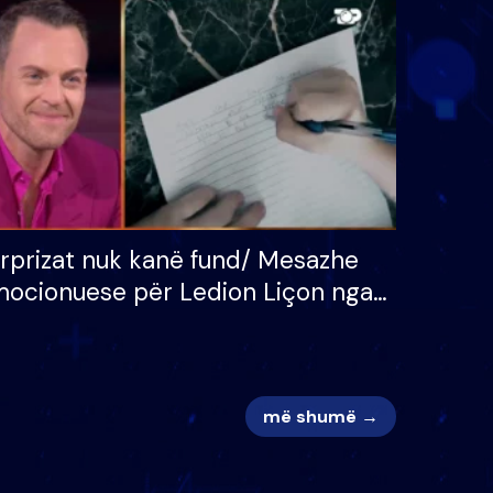
 për
S’kemi ndonjë letër divorci
adh
apo jo?
rprizat nuk kanë fund/ Mesazhe
ocionuese për Ledion Liçon nga
na dhe fëmijët e tij, moderatori
k i mban dot lotët: Nuk meritoj…
më shumë →