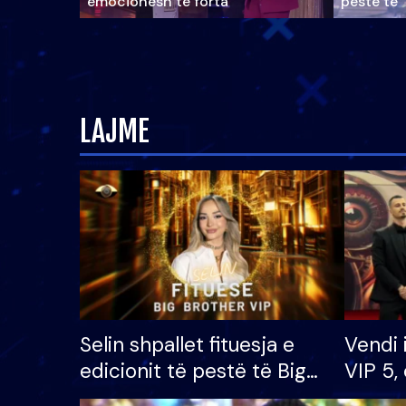
emocionesh të forta
pestë të 
LAJME
Selin shpallet fituesja e
Vendi 
edicionit të pestë të Big
VIP 5, 
Brother VIP, rrëmben
radhës