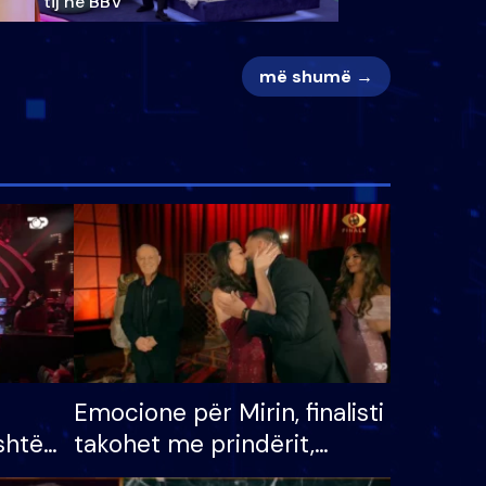
tij në BBV
më shumë →
Emocione për Mirin, finalisti
shtë
takohet me prindërit,
tëpinë
vajzën dhe bashkëshorten: