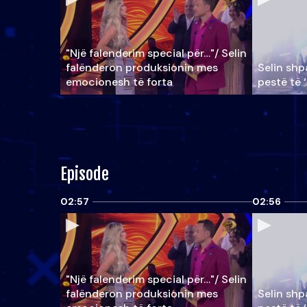
"Një falenderim special për…"/ Selin
falënderon produksionin mes
Selin shpa
emocionesh të forta
pestë të 
Episode
02:57
02:56
"Një falenderim special për…"/ Selin
falënderon produksionin mes
Selin shpa