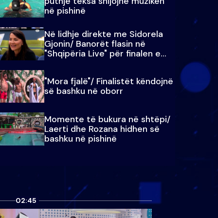
puthje teksa shijojnë muzikën
në pishinë
Në lidhje direkte me Sidorela
Gjonin/ Banorët flasin në
"Shqipëria Live" për finalen e
madhe
"Mora fjalë"/ Finalistët këndojnë
së bashku në oborr
Momente të bukura në shtëpi/
Laerti dhe Rozana hidhen së
bashku në pishinë
02:45