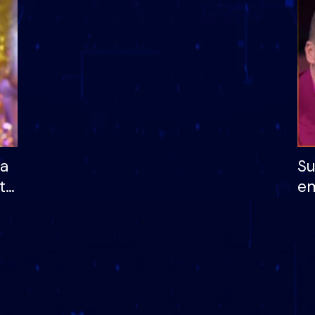
dhe humb mundësinë
të fituar çmimin e m
ha
Su
të
em
më
në
nu