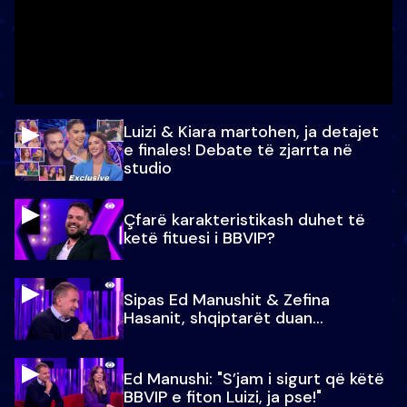
Luizi & Kiara martohen, ja detajet
e finales! Debate të zjarrta në
studio
Çfarë karakteristikash duhet të
ketë fituesi i BBVIP?
Sipas Ed Manushit & Zefina
Hasanit, shqiptarët duan...
Ed Manushi: "S’jam i sigurt që këtë
BBVIP e fiton Luizi, ja pse!"