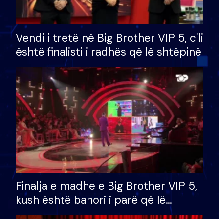
Vendi i tretë në Big Brother VIP 5, cili
është finalisti i radhës që lë shtëpinë
Finalja e madhe e Big Brother VIP 5,
kush është banori i parë që lë
shtëpinë dhe humb mundësinë për