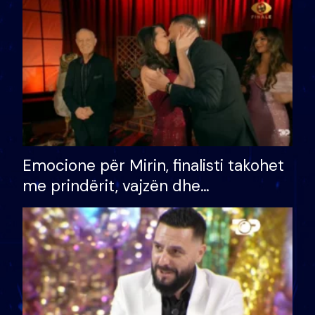
të fituar çmimin e madh
Emocione për Mirin, finalisti takohet
me prindërit, vajzën dhe
bashkëshorten: S’kemi ndonjë letër
divorci apo jo?