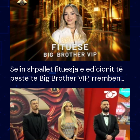
Selin shpallet fituesja e edicionit të
pestë të Big Brother VIP, rrëmben
çmimin e madh prej 100 mijë eurosh