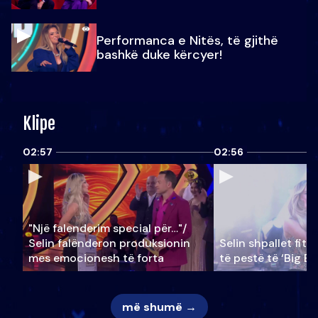
Performanca e Nitës, të gjithë
bashkë duke kërcyer!
Klipe
02:57
02:56
"Një falenderim special për…"/
Selin falënderon produksionin
Selin shpallet fitu
mes emocionesh të forta
të pestë të ‘Big Br
më shumë →