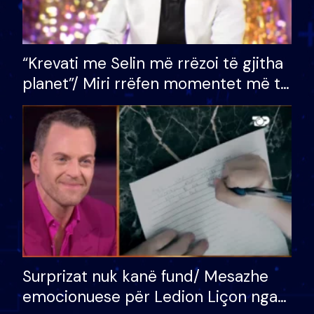
“Krevati me Selin më rrëzoi të gjitha
planet”/ Miri rrëfen momentet më të
bukura në shtëpinë e BB VIP: Do më
mungojë zilja e mëngjesit kur…
Surprizat nuk kanë fund/ Mesazhe
emocionuese për Ledion Liçon nga