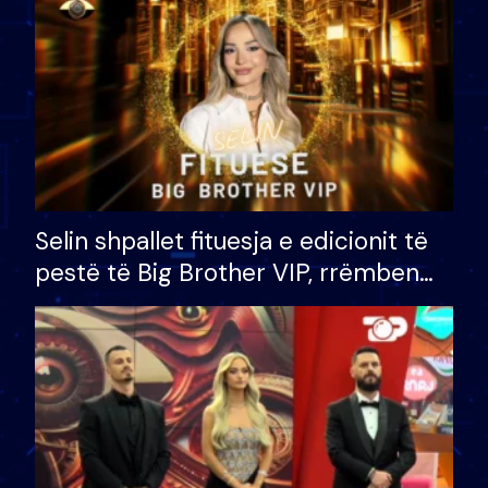
Selin shpallet fituesja e edicionit të
pestë të Big Brother VIP, rrëmben
çmimin e madh prej 100 mijë eurosh