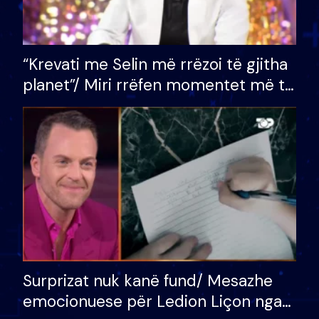
“Krevati me Selin më rrëzoi të gjitha
planet”/ Miri rrëfen momentet më të
bukura në shtëpinë e BB VIP: Do më
mungojë zilja e mëngjesit kur…
Surprizat nuk kanë fund/ Mesazhe
emocionuese për Ledion Liçon nga