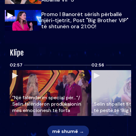
Promo l Banorët sërish përballë
njëri-tjetrit, Post "Big Brother VIP"
të shtunën ora 21:00!
Klipe
02:57
02:56
"Një falenderim special për…"/
Selin falënderon produksionin
Selin shpallet fitu
mes emocionesh të forta
të pestë të ‘Big Br
më shumë →