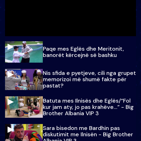
Paqe mes Eglës dhe Meritonit,
banorët kërcejnë së bashku
Nis sfida e pyetjeve, cili nga grupet
memorizoi më shumë fakte për
pastat?
Batuta mes Ilnisës dhe Eglës/“Fol
kur jam aty, jo pas krahëve…” - Big
Brother Albania VIP 3
Sara bisedon me Bardhin pas
diskutimit me Ilnisën - Big Brother
Albania VIP 3