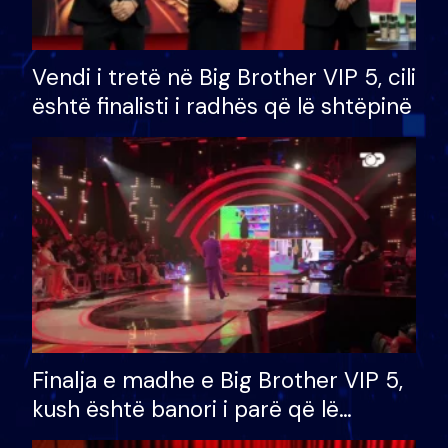
Vendi i tretë në Big Brother VIP 5, cili
është finalisti i radhës që lë shtëpinë
Finalja e madhe e Big Brother VIP 5,
kush është banori i parë që lë
shtëpinë dhe humb mundësinë për