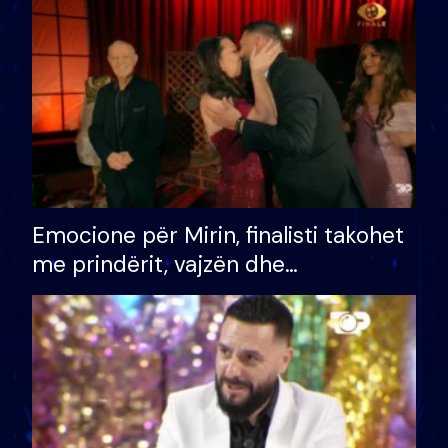
të fituar çmimin e madh
Emocione për Mirin, finalisti takohet
me prindërit, vajzën dhe
bashkëshorten: S’kemi ndonjë letër
divorci apo jo?