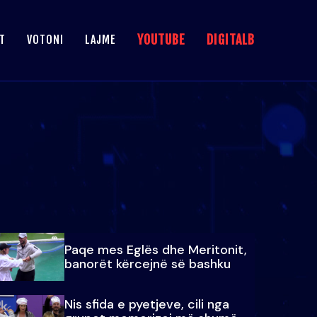
YOUTUBE
DIGITALB
T
VOTONI
LAJME
Paqe mes Eglës dhe Meritonit,
banorët kërcejnë së bashku
Nis sfida e pyetjeve, cili nga