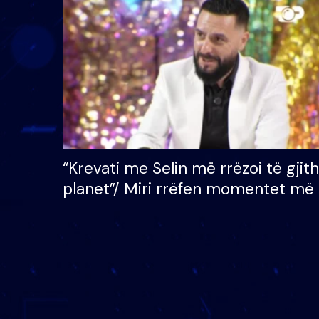
çmimin e madh prej 100
mijë eurosh
“Krevati me Selin më rrëzoi të gjit
planet”/ Miri rrëfen momentet më 
bukura në shtëpinë e BB VIP: Do 
mungojë zilja e mëngjesit kur…