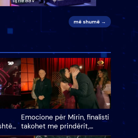
tij në BBV
më shumë →
Emocione për Mirin, finalisti
shtë
takohet me prindërit,
tëpinë
vajzën dhe bashkëshorten: