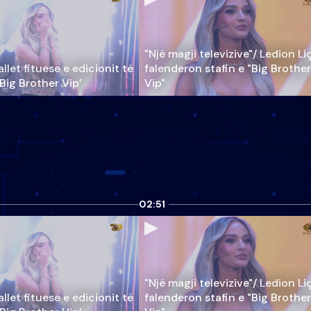
"Një magji televizive"/ Ledion Li
llet fituese e edicionit të
falenderon stafin e "Big Brother
‘Big Brother Vip’
Vip"
02:51
"Një magji televizive"/ Ledion Li
llet fituese e edicionit të
falenderon stafin e "Big Brother