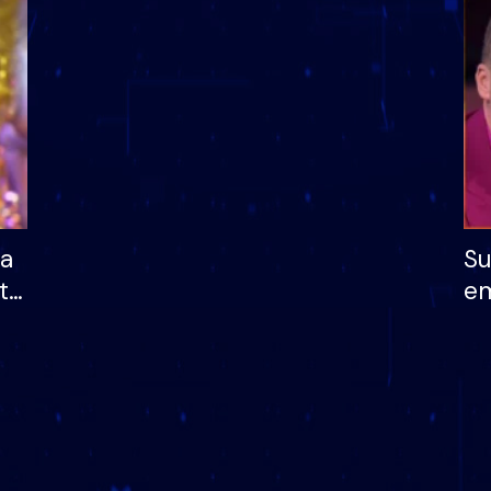
dhe humb mundësinë
të fituar çmimin e m
ha
Su
të
em
më
në
nu