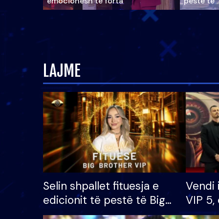
emocionesh të forta
pestë të 
LAJME
Selin shpallet fituesja e
Vendi 
edicionit të pestë të Big
VIP 5, 
Brother VIP, rrëmben
radhës