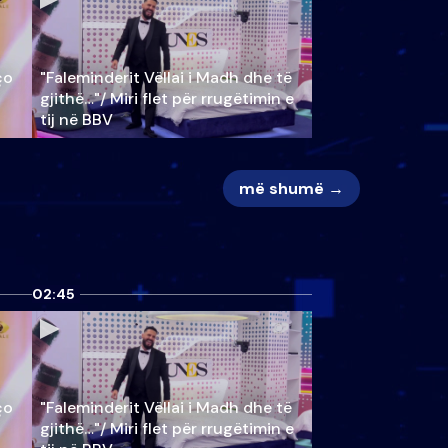
ço
"Faleminderit Vëllai i Madh dhe të
gjithë…"/ Miri flet për rrugëtimin e
tij në BBV
më shumë →
02:45
ço
"Faleminderit Vëllai i Madh dhe të
gjithë…"/ Miri flet për rrugëtimin e