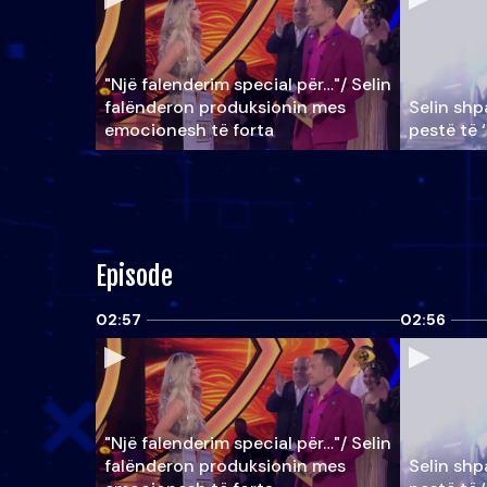
"Një falenderim special për…"/ Selin
falënderon produksionin mes
Selin shpa
emocionesh të forta
pestë të 
Episode
02:57
02:56
"Një falenderim special për…"/ Selin
falënderon produksionin mes
Selin shpa