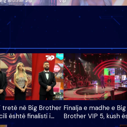
‘Big Brother Vip’
Vip"
i tretë në Big Brother
Finalja e madhe e Big
cili është finalisti i
Brother VIP 5, kush ë
 që lë shtëpinë
banori i parë që lë sh