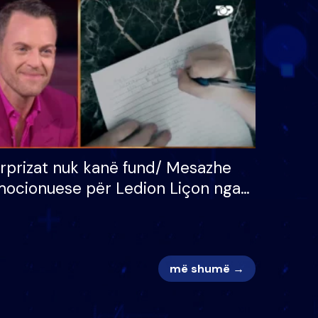
 për
S’kemi ndonjë letër divorci
adh
apo jo?
rprizat nuk kanë fund/ Mesazhe
ocionuese për Ledion Liçon nga
na dhe fëmijët e tij, moderatori
k i mban dot lotët: Nuk meritoj…
më shumë →