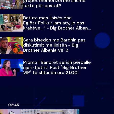
grupet memorizoi më shumë
fakte për pastat?
Batuta mes Ilnisës dhe
Eglës/“Fol kur jam aty, jo pas
krahëve…” - Big Brother Albania
VIP 3
Sara bisedon me Bardhin pas
diskutimit me Ilnisën - Big
Brother Albania VIP 3
Promo l Banorët sërish përballë
njëri-tjetrit, Post "Big Brother
VIP" të shtunën ora 21:00!
02:45