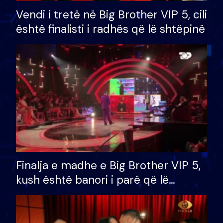
Vendi i tretë në Big Brother VIP 5, cili
është finalisti i radhës që lë shtëpinë
Finalja e madhe e Big Brother VIP 5,
kush është banori i parë që lë
shtëpinë dhe humb mundësinë për
të fituar çmimin e madh