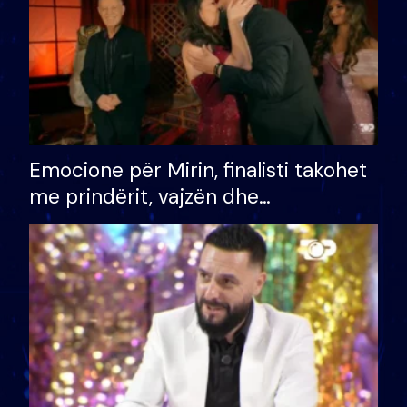
Emocione për Mirin, finalisti takohet
me prindërit, vajzën dhe
bashkëshorten: S’kemi ndonjë letër
divorci apo jo?