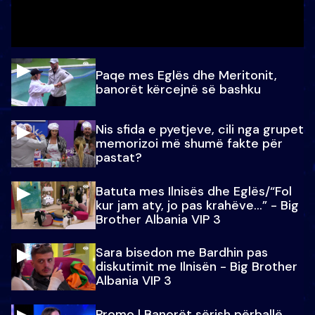
Paqe mes Eglës dhe Meritonit,
banorët kërcejnë së bashku
Nis sfida e pyetjeve, cili nga grupet
memorizoi më shumë fakte për
pastat?
Batuta mes Ilnisës dhe Eglës/“Fol
kur jam aty, jo pas krahëve…” - Big
Brother Albania VIP 3
Sara bisedon me Bardhin pas
diskutimit me Ilnisën - Big Brother
Albania VIP 3
Promo l Banorët sërish përballë