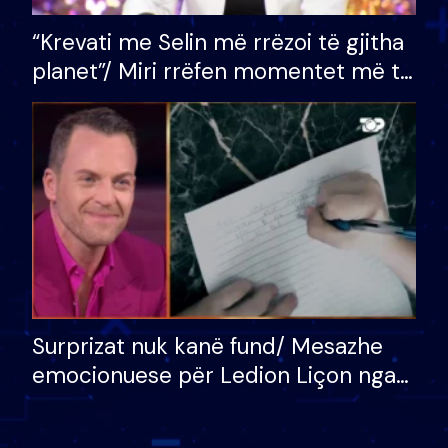
“Krevati me Selin më rrëzoi të gjitha
planet”/ Miri rrëfen momentet më të
bukura në shtëpinë e BB VIP: Do më
mungojë zilja e mëngjesit kur…
Surprizat nuk kanë fund/ Mesazhe
emocionuese për Ledion Liçon nga
nëna dhe fëmijët e tij, moderatori
nuk i mban dot lotët: Nuk meritoj…