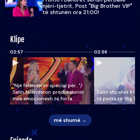
njëri-tjetrit, Post "Big Brother VIP"
të shtunën ora 21:00!
Klipe
02:57
02:56
"Një falenderim special për…"/
Selin falënderon produksionin
Selin shpallet fitu
mes emocionesh të forta
të pestë të ‘Big Br
më shumë →