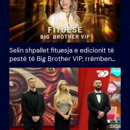
Selin shpallet fituesja e edicionit të
pestë të Big Brother VIP, rrëmben
çmimin e madh prej 100 mijë eurosh