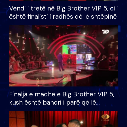
Vendi i tretë në Big Brother VIP 5, cili
është finalisti i radhës që lë shtëpinë
Finalja e madhe e Big Brother VIP 5,
kush është banori i parë që lë
shtëpinë dhe humb mundësinë për
të fituar çmimin e madh