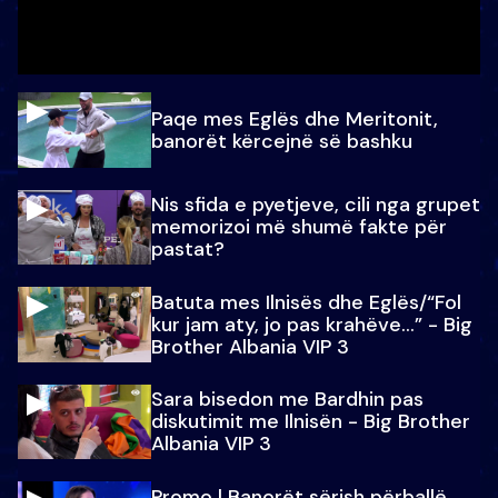
Paqe mes Eglës dhe Meritonit,
banorët kërcejnë së bashku
Nis sfida e pyetjeve, cili nga grupet
memorizoi më shumë fakte për
pastat?
Batuta mes Ilnisës dhe Eglës/“Fol
kur jam aty, jo pas krahëve…” - Big
Brother Albania VIP 3
Sara bisedon me Bardhin pas
diskutimit me Ilnisën - Big Brother
Albania VIP 3
Promo l Banorët sërish përballë