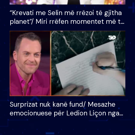
“Krevati me Selin më rrëzoi të gjitha
planet”/ Miri rrëfen momentet më të
bukura në shtëpinë e BB VIP: Do më
mungojë zilja e mëngjesit kur…
Surprizat nuk kanë fund/ Mesazhe
emocionuese për Ledion Liçon nga
nëna dhe fëmijët e tij, moderatori
nuk i mban dot lotët: Nuk meritoj…