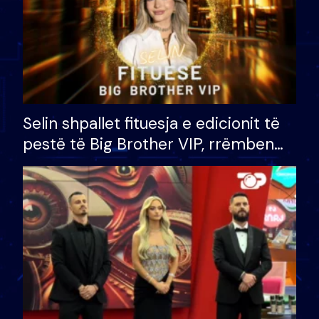
Selin shpallet fituesja e edicionit të
pestë të Big Brother VIP, rrëmben
çmimin e madh prej 100 mijë eurosh