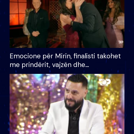
Emocione për Mirin, finalisti takohet
me prindërit, vajzën dhe
bashkëshorten: S’kemi ndonjë letër
divorci apo jo?