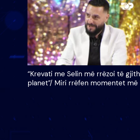
çmimin e madh prej 100
mijë eurosh
“Krevati me Selin më rrëzoi të gjit
planet”/ Miri rrëfen momentet më 
bukura në shtëpinë e BB VIP: Do 
mungojë zilja e mëngjesit kur…