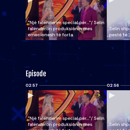
"Një falenderim special për…"/ Selin
falënderon produksionin mes
Selin shpa
emocionesh të forta
pestë të 
Episode
02:57
02:56
"Një falenderim special për…"/ Selin
falënderon produksionin mes
Selin shpa