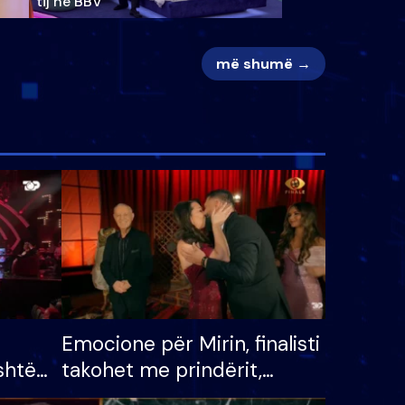
tij në BBV
më shumë →
Emocione për Mirin, finalisti
shtë
takohet me prindërit,
tëpinë
vajzën dhe bashkëshorten: