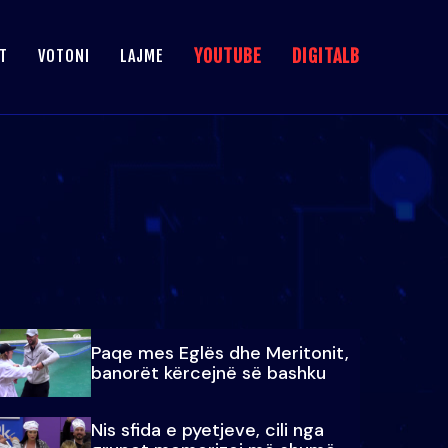
YOUTUBE
DIGITALB
T
VOTONI
LAJME
Paqe mes Eglës dhe Meritonit,
banorët kërcejnë së bashku
Nis sfida e pyetjeve, cili nga