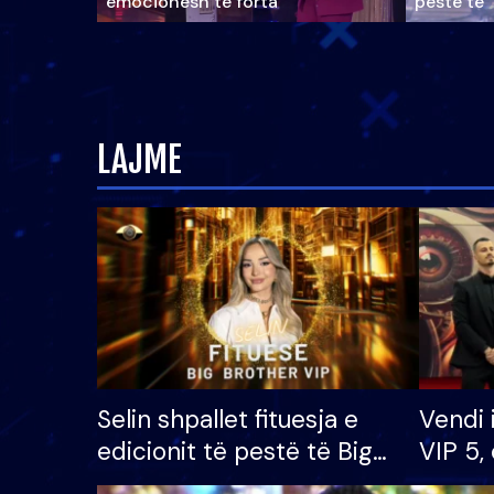
emocionesh të forta
pestë të 
LAJME
Selin shpallet fituesja e
Vendi 
edicionit të pestë të Big
VIP 5, 
Brother VIP, rrëmben
radhës