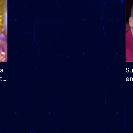
dhe humb mundësinë
të fituar çmimin e m
ha
Su
të
em
më
në
nu