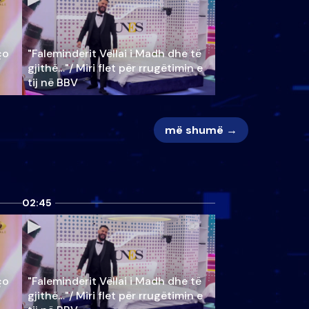
ço
"Faleminderit Vëllai i Madh dhe të
gjithë…"/ Miri flet për rrugëtimin e
tij në BBV
më shumë →
02:45
ço
"Faleminderit Vëllai i Madh dhe të
gjithë…"/ Miri flet për rrugëtimin e