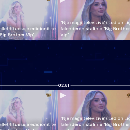
"Një magji televizive"/ Ledion Li
llet fituese e edicionit të
falenderon stafin e "Big Brother
‘Big Brother Vip’
Vip"
02:51
"Një magji televizive"/ Ledion Li
llet fituese e edicionit të
falenderon stafin e "Big Brother