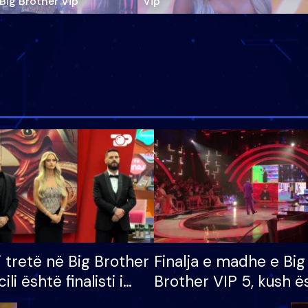
‘Big Brother Vip’
Vip"
i tretë në Big Brother
Finalja e madhe e Big
cili është finalisti i
Brother VIP 5, kush ë
 që lë shtëpinë
banori i parë që lë sh