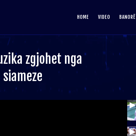
HOME
VIDEO
BANORË
uzika zgjohet nga
n siameze