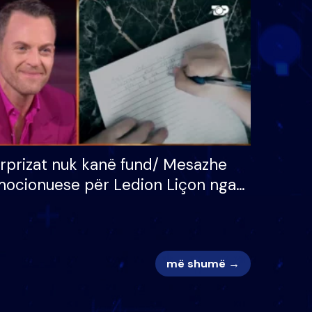
 për
S’kemi ndonjë letër divorci
adh
apo jo?
rprizat nuk kanë fund/ Mesazhe
ocionuese për Ledion Liçon nga
na dhe fëmijët e tij, moderatori
k i mban dot lotët: Nuk meritoj…
më shumë →