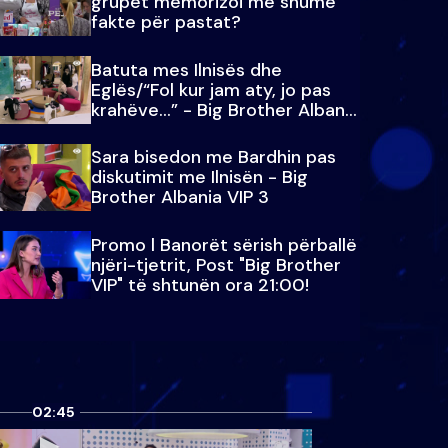
grupet memorizoi më shumë
fakte për pastat?
Batuta mes Ilnisës dhe
Eglës/“Fol kur jam aty, jo pas
krahëve…” - Big Brother Albania
VIP 3
Sara bisedon me Bardhin pas
diskutimit me Ilnisën - Big
Brother Albania VIP 3
Promo l Banorët sërish përballë
njëri-tjetrit, Post "Big Brother
VIP" të shtunën ora 21:00!
02:45