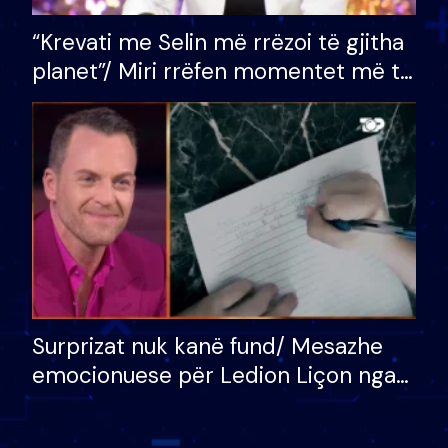
“Krevati me Selin më rrëzoi të gjitha
planet”/ Miri rrëfen momentet më të
bukura në shtëpinë e BB VIP: Do më
mungojë zilja e mëngjesit kur…
Surprizat nuk kanë fund/ Mesazhe
emocionuese për Ledion Liçon nga
nëna dhe fëmijët e tij, moderatori
nuk i mban dot lotët: Nuk meritoj…