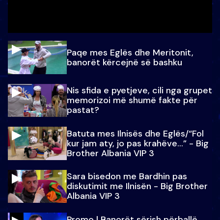
Paqe mes Eglës dhe Meritonit,
banorët kërcejnë së bashku
Nis sfida e pyetjeve, cili nga grupet
memorizoi më shumë fakte për
pastat?
Batuta mes Ilnisës dhe Eglës/“Fol
kur jam aty, jo pas krahëve…” - Big
Brother Albania VIP 3
Sara bisedon me Bardhin pas
diskutimit me Ilnisën - Big Brother
Albania VIP 3
Promo l Banorët sërish përballë