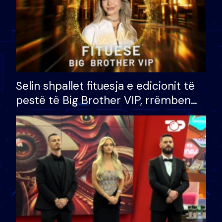
Selin shpallet fituesja e edicionit të
pestë të Big Brother VIP, rrëmben
çmimin e madh prej 100 mijë eurosh