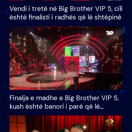
Vendi i tretë në Big Brother VIP 5, cili
është finalisti i radhës që lë shtëpinë
Finalja e madhe e Big Brother VIP 5,
kush është banori i parë që lë
shtëpinë dhe humb mundësinë për
të fituar çmimin e madh