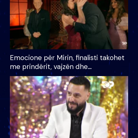
Emocione për Mirin, finalisti takohet
me prindërit, vajzën dhe
bashkëshorten: S’kemi ndonjë letër
divorci apo jo?