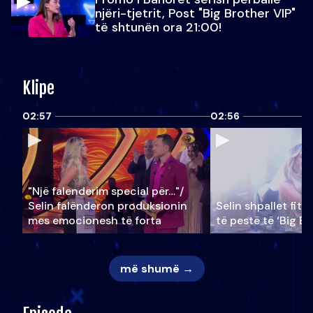
njëri-tjetrit, Post "Big Brother VIP"
të shtunën ora 21:00!
Klipe
02:57
02:56
"Një falenderim special për…"/
Selin falënderon produksionin
Selin shpallet fitu
mes emocionesh të forta
të pestë të ‘Big Br
më shumë →