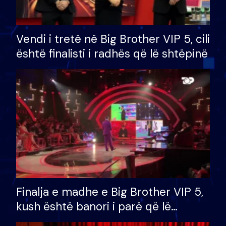
Vendi i tretë në Big Brother VIP 5, cili
është finalisti i radhës që lë shtëpinë
Finalja e madhe e Big Brother VIP 5,
kush është banori i parë që lë
shtëpinë dhe humb mundësinë për