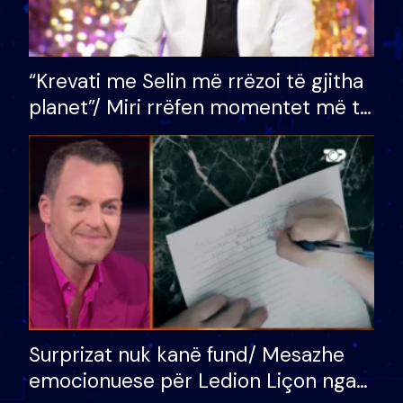
“Krevati me Selin më rrëzoi të gjitha
planet”/ Miri rrëfen momentet më të
bukura në shtëpinë e BB VIP: Do më
mungojë zilja e mëngjesit kur…
Surprizat nuk kanë fund/ Mesazhe
emocionuese për Ledion Liçon nga