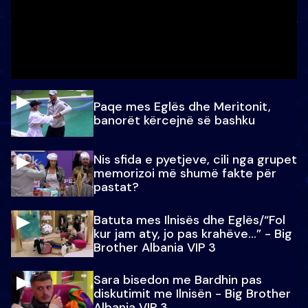
Paqe mes Eglës dhe Meritonit,
banorët kërcejnë së bashku
Nis sfida e pyetjeve, cili nga grupet
memorizoi më shumë fakte për
pastat?
Batuta mes Ilnisës dhe Eglës/“Fol
kur jam aty, jo pas krahëve…” - Big
Brother Albania VIP 3
Sara bisedon me Bardhin pas
diskutimit me Ilnisën - Big Brother
Albania VIP 3