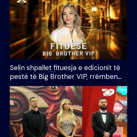
Selin shpallet fituesja e edicionit të
pestë të Big Brother VIP, rrëmben
çmimin e madh prej 100 mijë eurosh