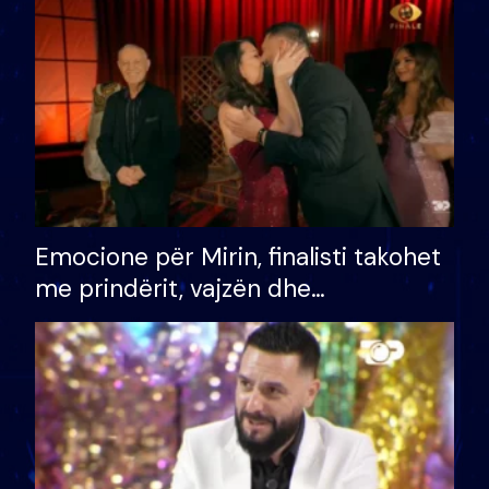
të fituar çmimin e madh
Emocione për Mirin, finalisti takohet
me prindërit, vajzën dhe
bashkëshorten: S’kemi ndonjë letër
divorci apo jo?