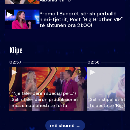
Promo l Banorët sërish përballë
njëri-tjetrit, Post "Big Brother VIP"
të shtunën ora 21:00!
Klipe
02:57
02:56
"Një falenderim special për…"/
Selin falënderon produksionin
Selin shpallet fitu
mes emocionesh të forta
të pestë të ‘Big Br
më shumë →