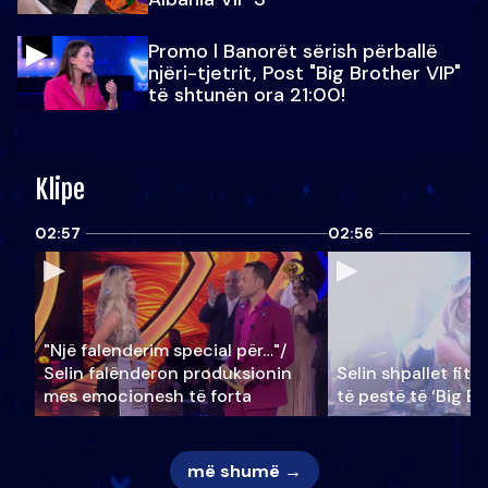
Promo l Banorët sërish përballë
njëri-tjetrit, Post "Big Brother VIP"
të shtunën ora 21:00!
Klipe
02:57
02:56
"Një falenderim special për…"/
Selin falënderon produksionin
Selin shpallet fitu
mes emocionesh të forta
të pestë të ‘Big Br
më shumë →