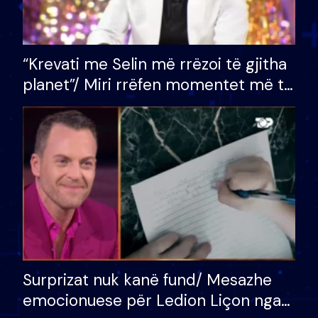
“Krevati me Selin më rrëzoi të gjitha
planet”/ Miri rrëfen momentet më të
bukura në shtëpinë e BB VIP: Do më
mungojë zilja e mëngjesit kur…
Surprizat nuk kanë fund/ Mesazhe
emocionuese për Ledion Liçon nga