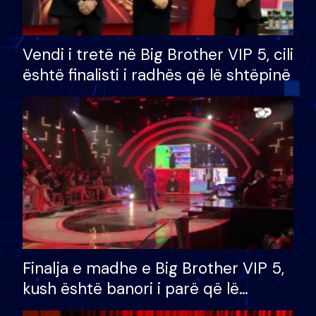
Vendi i tretë në Big Brother VIP 5, cili
është finalisti i radhës që lë shtëpinë
Finalja e madhe e Big Brother VIP 5,
kush është banori i parë që lë
shtëpinë dhe humb mundësinë për