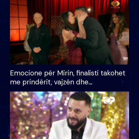
të fituar çmimin e madh
Emocione për Mirin, finalisti takohet
me prindërit, vajzën dhe
bashkëshorten: S’kemi ndonjë letër
divorci apo jo?