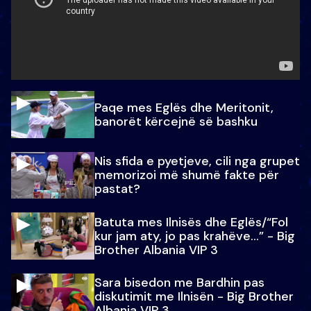
Paqe mes Eglës dhe Meritonit,
banorët kërcejnë së bashku
Nis sfida e pyetjeve, cili nga grupet
memorizoi më shumë fakte për
pastat?
Batuta mes Ilnisës dhe Eglës/“Fol
kur jam aty, jo pas krahëve…” - Big
Brother Albania VIP 3
Sara bisedon me Bardhin pas
diskutimit me Ilnisën - Big Brother
Albania VIP 3