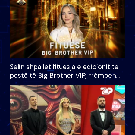
Selin shpallet fituesja e edicionit të
pestë të Big Brother VIP, rrëmben
çmimin e madh prej 100 mijë eurosh