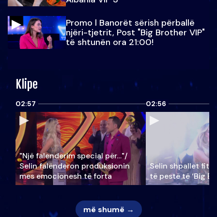
Promo l Banorët sërish përballë
njëri-tjetrit, Post "Big Brother VIP"
të shtunën ora 21:00!
Klipe
02:57
02:56
"Një falenderim special për…"/
Selin falënderon produksionin
Selin shpallet fitu
mes emocionesh të forta
të pestë të ‘Big Br
më shumë →