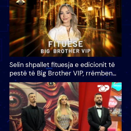
Selin shpallet fituesja e edicionit të
pestë të Big Brother VIP, rrëmben
çmimin e madh prej 100 mijë eurosh