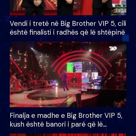
Vendi i tretë në Big Brother VIP 5, cili
është finalisti i radhës që lë shtëpinë
Finalja e madhe e Big Brother VIP 5,
kush është banori i parë që lë
shtëpinë dhe humb mundësinë për