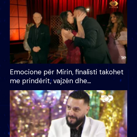
të fituar çmimin e madh
Emocione për Mirin, finalisti takohet
me prindërit, vajzën dhe
bashkëshorten: S’kemi ndonjë letër
divorci apo jo?