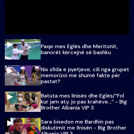
Paqe mes Eglës dhe Meritonit,
banorët kërcejnë së bashku
Nis sfida e pyetjeve, cili nga grupet
memorizoi më shumë fakte për
pastat?
Batuta mes Ilnisës dhe Eglës/“Fol
kur jam aty, jo pas krahëve…” - Big
Brother Albania VIP 3
Sara bisedon me Bardhin pas
diskutimit me Ilnisën - Big Brother
Albania VIP 3