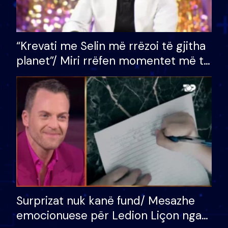
“Krevati me Selin më rrëzoi të gjitha
planet”/ Miri rrëfen momentet më të
bukura në shtëpinë e BB VIP: Do më
mungojë zilja e mëngjesit kur…
Surprizat nuk kanë fund/ Mesazhe
emocionuese për Ledion Liçon nga