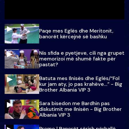
Paqe mes Eglës dhe Meritonit,
banorët kërcejnë së bashku
Nis sfida e pyetjeve, cili nga grupet
memorizoi më shumë fakte për
pastat?
Batuta mes Ilnisës dhe Eglës/“Fol
kur jam aty, jo pas krahëve…” - Big
Brother Albania VIP 3
Sara bisedon me Bardhin pas
diskutimit me Ilnisën - Big Brother
Albania VIP 3
Promo l Banorët sërish përballë