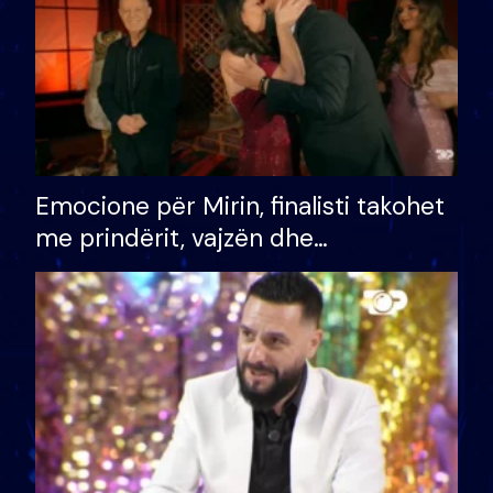
Emocione për Mirin, finalisti takohet
me prindërit, vajzën dhe
bashkëshorten: S’kemi ndonjë letër
divorci apo jo?