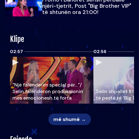
njëri-tjetrit, Post "Big Brother VIP"
të shtunën ora 21:00!
Klipe
02:57
02:56
"Një falenderim special për…"/
Selin falënderon produksionin
Selin shpallet fitu
mes emocionesh të forta
të pestë të ‘Big Br
më shumë →