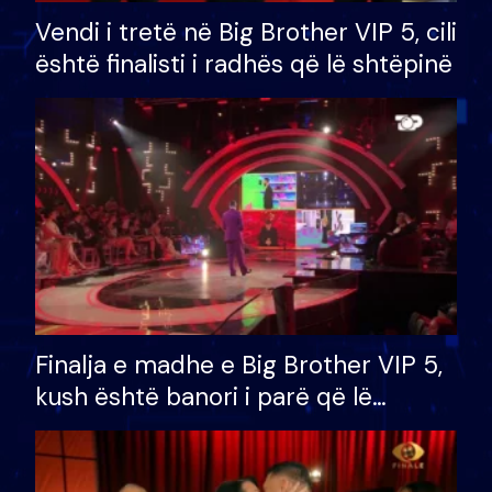
Vendi i tretë në Big Brother VIP 5, cili
është finalisti i radhës që lë shtëpinë
Finalja e madhe e Big Brother VIP 5,
kush është banori i parë që lë
shtëpinë dhe humb mundësinë për
të fituar çmimin e madh