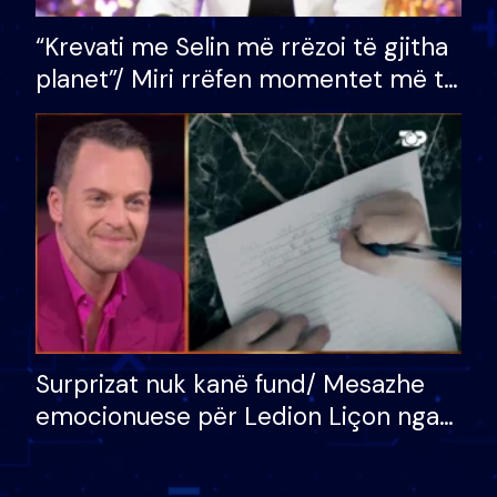
“Krevati me Selin më rrëzoi të gjitha
planet”/ Miri rrëfen momentet më të
bukura në shtëpinë e BB VIP: Do më
mungojë zilja e mëngjesit kur…
Surprizat nuk kanë fund/ Mesazhe
emocionuese për Ledion Liçon nga
nëna dhe fëmijët e tij, moderatori
nuk i mban dot lotët: Nuk meritoj…