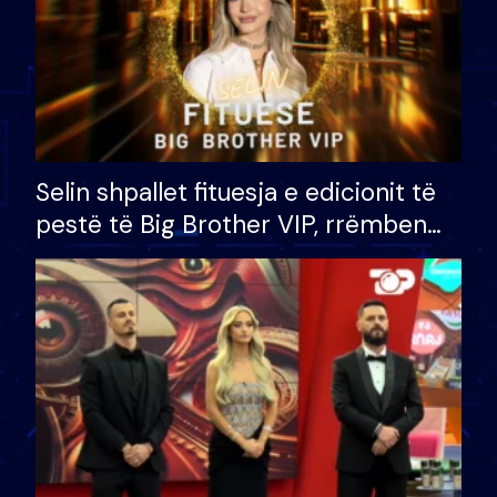
Selin shpallet fituesja e edicionit të
pestë të Big Brother VIP, rrëmben
çmimin e madh prej 100 mijë eurosh