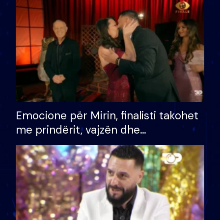
të fituar çmimin e madh
Emocione për Mirin, finalisti takohet
me prindërit, vajzën dhe
bashkëshorten: S’kemi ndonjë letër
divorci apo jo?