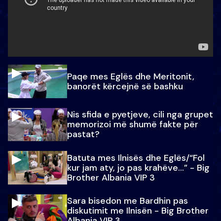
Paqe mes Eglës dhe Meritonit,
banorët kërcejnë së bashku
Nis sfida e pyetjeve, cili nga grupet
memorizoi më shumë fakte për
pastat?
Batuta mes Ilnisës dhe Eglës/“Fol
kur jam aty, jo pas krahëve…” - Big
Brother Albania VIP 3
Sara bisedon me Bardhin pas
diskutimit me Ilnisën - Big Brother
Albania VIP 3