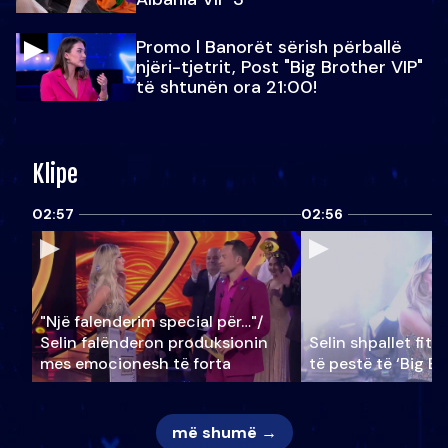
Promo l Banorët sërish përballë
njëri-tjetrit, Post "Big Brother VIP"
të shtunën ora 21:00!
Klipe
02:57
02:56
"Një falenderim special për…"/
Selin falënderon produksionin
Selin shpallet fitu
mes emocionesh të forta
të pestë të ‘Big Br
më shumë →