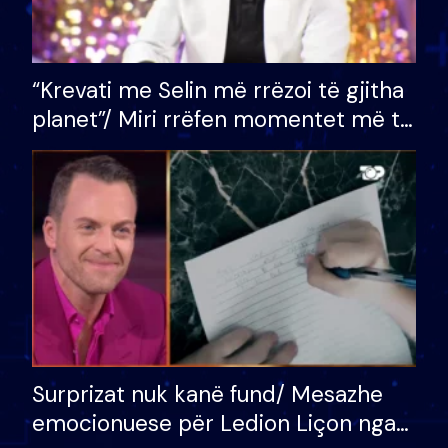
“Krevati me Selin më rrëzoi të gjitha
planet”/ Miri rrëfen momentet më të
bukura në shtëpinë e BB VIP: Do më
mungojë zilja e mëngjesit kur…
Surprizat nuk kanë fund/ Mesazhe
emocionuese për Ledion Liçon nga