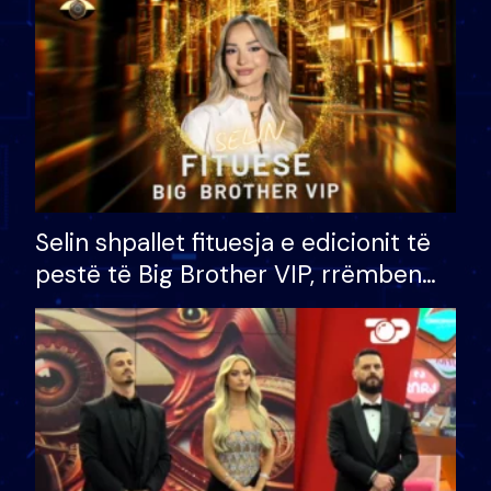
Selin shpallet fituesja e edicionit të
pestë të Big Brother VIP, rrëmben
çmimin e madh prej 100 mijë eurosh