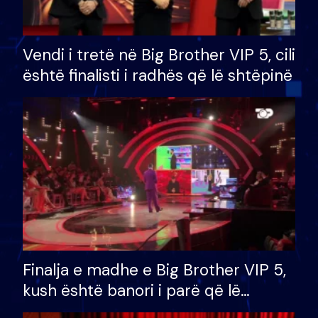
Vendi i tretë në Big Brother VIP 5, cili
është finalisti i radhës që lë shtëpinë
Finalja e madhe e Big Brother VIP 5,
kush është banori i parë që lë
shtëpinë dhe humb mundësinë për